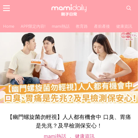
Home
APP限定內容!
mami熱話
教育路
產前產後
健康資訊
【幽門螺旋菌勿輕視】人人都有機會中 口臭、胃痛
是先兆？及早檢測保安心！
mami熱話
健康資訊