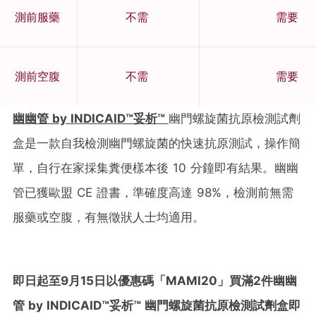
測前服藥
不需
需要
測前空腹
不需
需要
幽幽管 by INDICAID™
妥析™
幽門螺旋菌抗原檢測試劑
盒是一款自我檢測幽門螺旋菌的快速抗原測試，操作簡
單，自行在家採集糞便樣本後 10 分鐘即有結果。幽幽
管已獲歐盟 CE 證書，準確度高達 98%，檢測前無需
服藥或空腹，有無徵狀人士均適用。
即日起至9
月15
日以優惠碼「MAMI20
」買滿2
件幽幽
管 by INDICAID™
妥析™
幽門螺旋菌抗原檢測試劑盒即