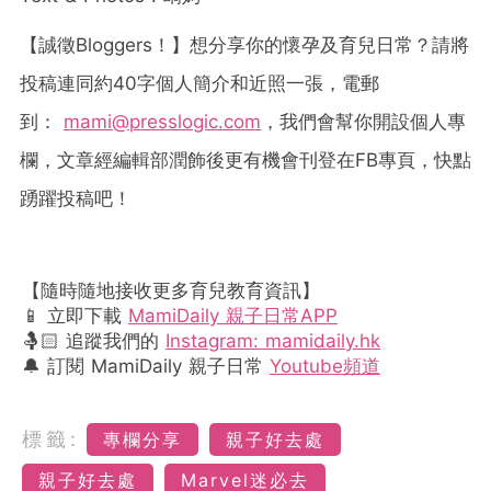
【誠徵
Bloggers
！】想分享你的懷孕及育兒日常？請將
投稿連同約
40
字個人簡介和近照一張，電郵
到：
mami@presslogic.com
，我們會幫你開設個人專
欄，文章經編輯部潤飾後更有機會刊登在
FB
專頁，快點
踴躍投稿吧！
【隨時隨地接收更多育兒教育資訊】
📱 立即下載
MamiDaily 親子日常APP
🤱🏻 追蹤我們的
Instagram: mamidaily.hk
🔔 訂閱 MamiDaily 親子日常
Youtube頻道
標籤:
專欄分享
親子好去處
親子好去處
Marvel迷必去