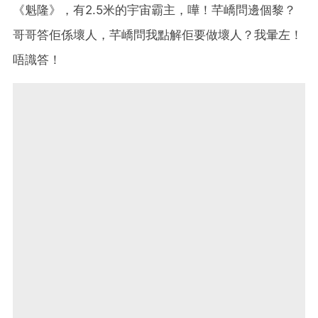
《魁隆》，有2.5米的宇宙霸主，嘩！芊嶠問邊個黎？
哥哥答佢係壞人，芊嶠問我點解佢要做壞人？我暈左！
唔識答！