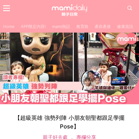
Home
APP限定內容!
mami熱話
教育路
產前產後
健康資訊
【超級英雄 強勢列陣 小朋友朝聖都跟足學擺
Pose】
親子好去處
專欄分享