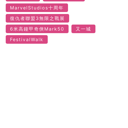
MarvelStudios十周年
復仇者聯盟3無限之戰展
6米高鐘甲奇俠Mark50
又一城
FestivalWalk