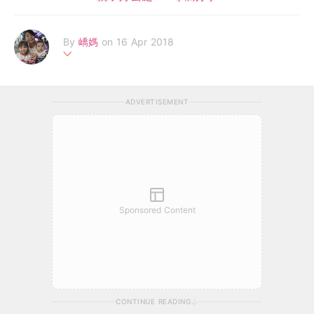
By
嶠媽
on 16 Apr 2018
育有一仔一女，芊嶠和劻霖，生左芊嶠後，就成為左全職媽媽，開
始係Facebook寫blog，之後再開blog，有係其他平台分享，目的
ADVERTISEMENT
是想同大家分享樂事，分享好去處！
Sponsored Content
CONTINUE READING