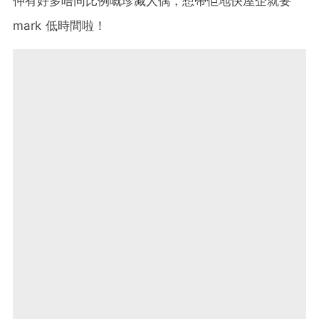
仲有好多唔同比例嘅珍藏人偶，想帶佢地快屋企就要
mark 低時間啦！