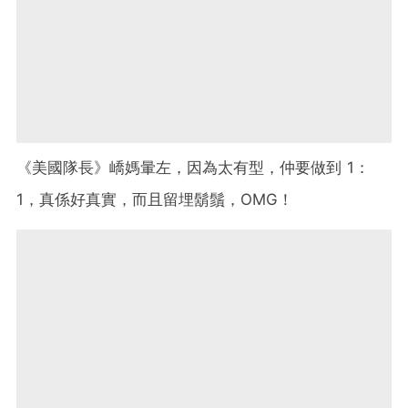
《美國隊長》嶠媽暈左，因為太有型，仲要做到 1：
1，真係好真實，而且留埋鬍鬚，OMG！