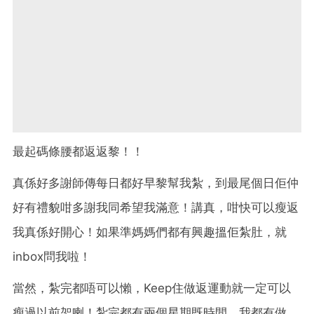
最起碼條腰都返返黎！！
真係好多謝師傳每日都好早黎幫我紮，到最尾個日佢仲
好有禮貌咁多謝我同希望我滿意！講真，咁快可以瘦返
我真係好開心！如果準媽媽們都有興趣搵佢紮肚，就
inbox問我啦！
當然，紮完都唔可以懶，Keep住做返運動就一定可以
瘦過以前架喇！紮完都有兩個星期既時間，我都有做