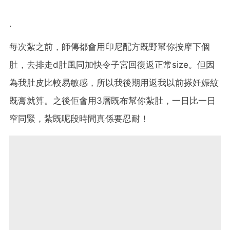
.
每次紮之前，師傳都會用印尼配方既野幫你按摩下個
肚，去排走d肚風同加快令子宮回復返正常size。但因
為我肚皮比較易敏感，所以我後期用返我以前搽妊娠紋
既膏就算。之後佢會用3層既布幫你紮肚，一日比一日
窄同緊，紮既呢段時間真係要忍耐！