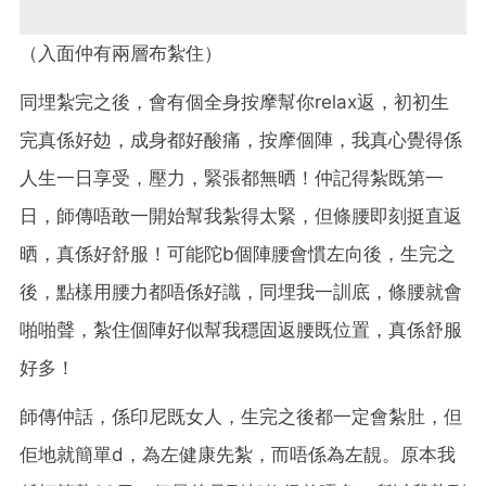
（入面仲有兩層布紮住）
同埋紮完之後，會有個全身按摩幫你relax返，初初生
完真係好攰，成身都好酸痛，按摩個陣，我真心覺得係
人生一日享受，壓力，緊張都無晒！仲記得紮既第一
日，師傳唔敢一開始幫我紮得太緊，但條腰即刻挺直返
晒，真係好舒服！可能陀b個陣腰會慣左向後，生完之
後，點樣用腰力都唔係好識，同埋我一訓底，條腰就會
啪啪聲，紮住個陣好似幫我穩固返腰既位置，真係舒服
好多！
師傳仲話，係印尼既女人，生完之後都一定會紮肚，但
佢地就簡單d，為左健康先紮，而唔係為左靚。原本我