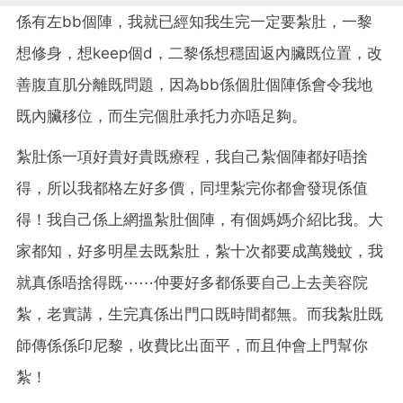
係有左bb個陣，我就已經知我生完一定要紮肚，一黎
想修身，想keep個d，二黎係想穩固返內臟既位置，改
善腹直肌分離既問題，因為bb係個肚個陣係會令我地
既內臟移位，而生完個肚承托力亦唔足夠。
紮肚係一項好貴好貴既療程，我自己紮個陣都好唔捨
得，所以我都格左好多價，同埋紮完你都會發現係值
得！我自己係上網搵紮肚個陣，有個媽媽介紹比我。大
家都知，好多明星去既紮肚，紮十次都要成萬幾蚊，我
就真係唔捨得既⋯⋯仲要好多都係要自己上去美容院
紮，老實講，生完真係出門口既時間都無。而我紮肚既
師傳係係印尼黎，收費比出面平，而且仲會上門幫你
紮！