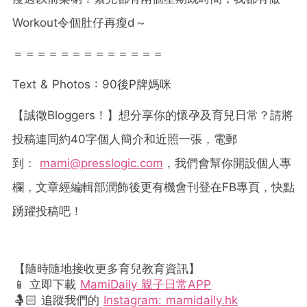
Workout令個肚仔再瘦d～
＝＝＝＝＝＝＝＝＝＝＝＝＝
Text & Photos : 90
後
P
牌媽咪
【誠徵
Bloggers
！】想分享你的懷孕及育兒日常？請將
投稿連同約
40
字個人簡介和近照一張，電郵
到：
mami@presslogic.com
，我們會幫你開設個人專
欄，文章經編輯部潤飾後更有機會刊登在
FB
專頁，快點
踴躍投稿吧！
【隨時隨地接收更多育兒教育資訊】
📱 立即下載
MamiDaily 親子日常APP
🤱🏻 追蹤我們的
Instagram: mamidaily.hk