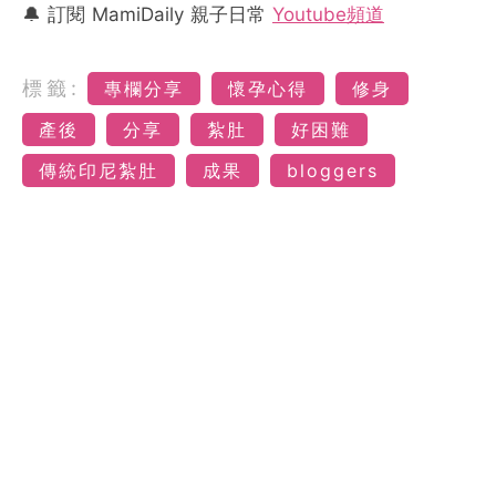
🔔 訂閱 MamiDaily 親子日常
Youtube頻道
標籤:
專欄分享
懷孕心得
修身
產後
分享
紮肚
好困難
傳統印尼紮肚
成果
bloggers