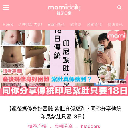
Home
APP限定內容!
mami熱話
教育路
產前產後
健康資訊
【產後媽修身好困難 紮肚真係瘦到？同你分享傳統
印尼紮肚只要18日】
懷孕心得
專欄分享
bloggers