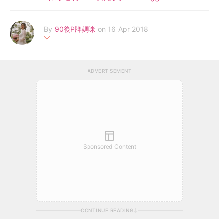
By
90後P牌媽咪
on 16 Apr 2018
90後Fresh Grad媽媽，畢業不足半年做左媽媽，兒女係上天比我
最大既祝福。充滿正能量既我，雖然年紀較細，人生經驗唔多，但
ADVERTISEMENT
懷孕過程中，令我對於育兒、教導亦有多左一番心得。希望藉住文
章、Facebook Page帶到更多正面信息比一班同行者，同時記錄
我懷孕過程同寶實既一點一滴。
Sponsored Content
CONTINUE READING