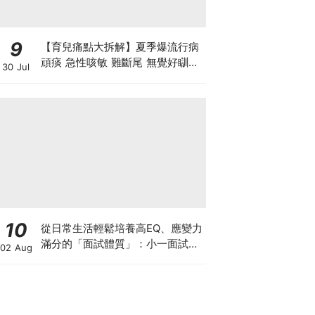
9
【育兒痛點大拆解】夏季爆流行病
頑痰 急性咳敏 難斷尾 無覺好瞓？
30 Jul
中醫教路 一招踢走頑痰斷尾！
10
從日常生活輕鬆培養高EQ、應變力
滿分的「面試體質」：小一面試最
02 Aug
強備戰指南