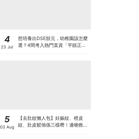
4
想培養出DSE狀元，幼稚園該怎麼
選？4間考入熱門直資「平靚正」
23 Jul
免費幼稚園！
5
【去肚紋懶人包】妊娠紋、橙皮
紋、肚皮鬆弛係三樣嘢！邊啲救得
03 Aug
返、邊啲只能淡化？