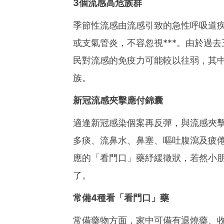
3
個流感高危族群
季節性流感由流感引致的急性呼吸道
或支氣管炎，不容忽視***。由於過
民對流感的免疫力可能較以往弱，其中
族。
新冠流感夾擊應付錦囊
適逢新冠感染個案再反彈，與流感夾
多痰、流鼻水、​​鼻塞、嘔吐腹瀉及
應的「看門口」藥紓緩徵狀，若然小
了。
常備4種看「看門口」藥
常備藥物方面，家中可備有退燒藥、