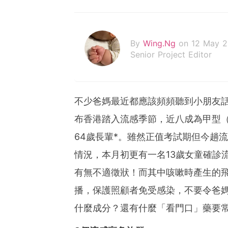
By
Wing.Ng
on 12 May 
Senior Project Editor
不少爸媽最近都應該頻頻聽到小朋友
布香港踏入流感季節，近八成為甲型（
64歲長輩*。雖然正值考試期但今趟
情況，本月初更有一名13歲女童確診
有無不適徵狀！而其中咳嗽時產生的
播，保護照顧者免受感染，不要令爸
什麼成分？還有什麼「看門口」藥要常備？