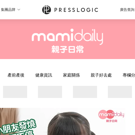
集團品牌
廣告查詢
產前產後
健康資訊
家庭關係
親子好去處
專欄