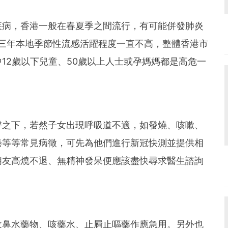
疾病，香港一般在春夏季之間流行，有可能併發肺炎
去三年本地季節性流感活躍程度一直不高，整體香港市
12歲以下兒童、50歲以上人士或孕媽媽都是高危一
擊之下，若然子女出現呼吸道不適，如發燒、咳嗽、
疲倦等等常見病徵，可先為他們進行新冠快測並提供相
朋友高燒不退、無精神發呆便應該盡快尋求醫生諮詢
收鼻水藥物、咳藥水、止屙止嘔藥作應急用。另外也