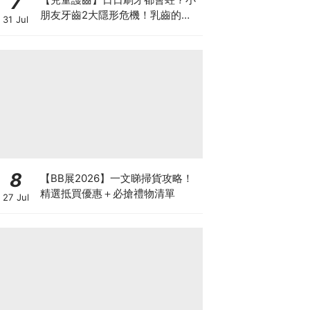
7
朋友牙齒2大隱形危機！乳齒的琺
31 Jul
瑯質比成人薄弱50%！選牙膏要睇
含氟量！
8
【BB展2026】一文睇掃貨攻略！
精選抵買優惠＋必搶禮物清單
27 Jul