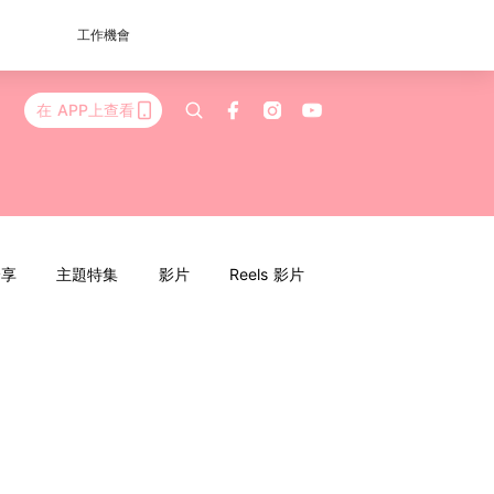
工作機會
在 APP上查看
分享
主題特集
影片
Reels 影片