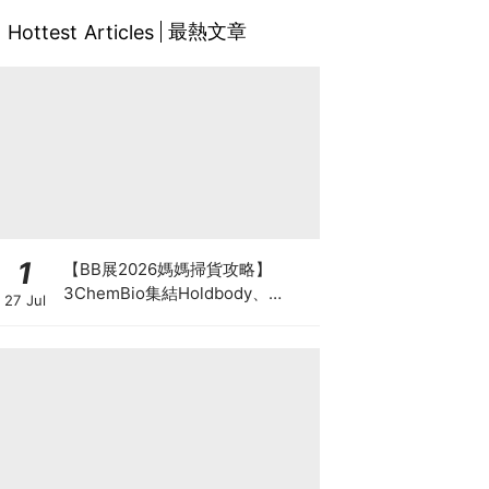
最熱文章
Hottest Articles
1
【BB展2026媽媽掃貨攻略】
3ChemBio集結Holdbody、
27 Jul
ProVen、森下仁丹、Return人氣
品牌激減！低至18折＋買3送1＋原
箱優惠低至65折