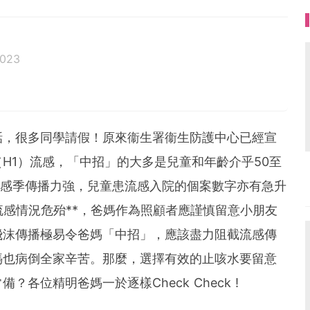
2023
話，很多同學請假！原來衞生署衞生防護中心已經宣
H1）流感，「中招」的大多是兒童和年齡介乎50至
流感季傳播力強，兒童患流感入院的個案數字亦有急升
流感情況危殆**，爸媽作為照顧者應謹慎留意小朋友
飛沫傳播極易令爸媽「中招」，應該盡力阻截流感傳
媽也病倒全家辛苦。那麼，選擇有效的止咳水要留意
各位精明爸媽一於逐樣Check Check !