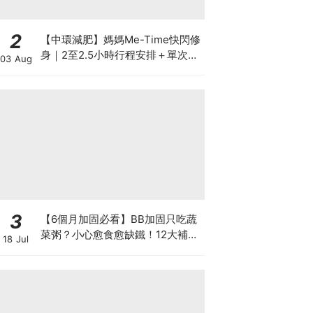
2
【中環減肥】媽媽Me-Time快閃修
身｜2至2.5小時行程安排＋單次收
03 Aug
費攻略
3
【6個月加固必看】BB加固只吃蔬
菜粥？小心愈食愈缺鐵！12大補鐵
18 Jul
食材清單＋一星期食譜推薦