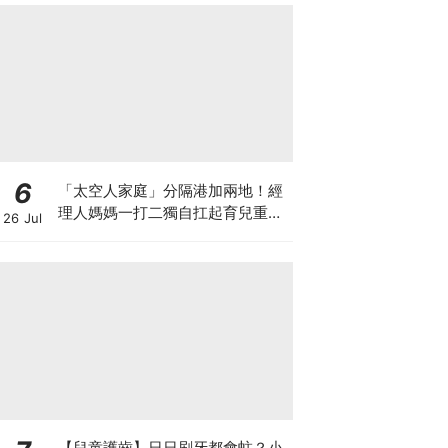
6
「太空人家庭」分隔港加兩地！經
理人媽媽一打二獨自扛起育兒重
26 Jul
擔！Stephanie｜經理人｜太空人
家庭｜職場媽媽
【兒童護齒】日日刷牙都會蛀？小