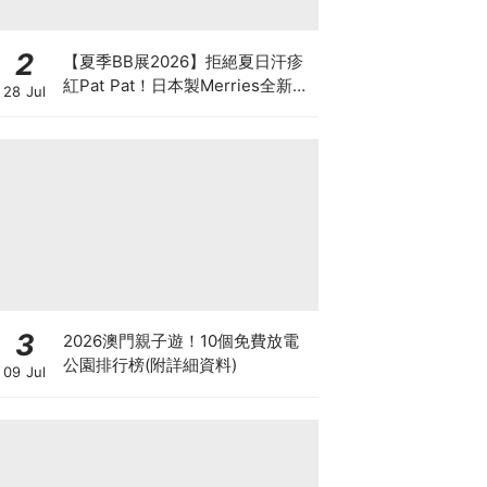
2
【夏季BB展2026】拒絕夏日汗疹
紅Pat Pat！日本製Merries全新超
28 Jul
吸安睡褲挑戰全晚零外漏 皇牌
First Premium系列買1送1！
3
2026澳門親子遊！10個免費放電
公園排行榜(附詳細資料)
09 Jul