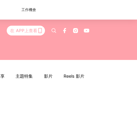
工作機會
在 APP上查看
分享
主題特集
影片
Reels 影片