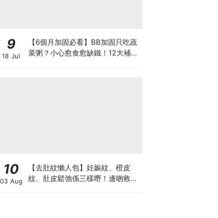
9
【6個月加固必看】BB加固只吃蔬
菜粥？小心愈食愈缺鐵！12大補鐵
18 Jul
食材清單＋一星期食譜推薦
10
【去肚紋懶人包】妊娠紋、橙皮
紋、肚皮鬆弛係三樣嘢！邊啲救得
03 Aug
返、邊啲只能淡化？