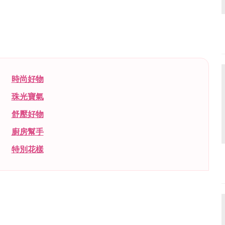
時尚好物
珠光寶氣
舒壓好物
廚房幫手
特別花樣