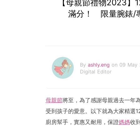
【母親節禮物2023】
滿分！ 限量腕錶/
By
ashly.eng
on 09 May
Digital Editor
母親節
將至，為了感謝母親過去一年
受到孩子的愛意。以下就為大家精選1
廚房幫手，實惠又耐用，保證
媽媽
收