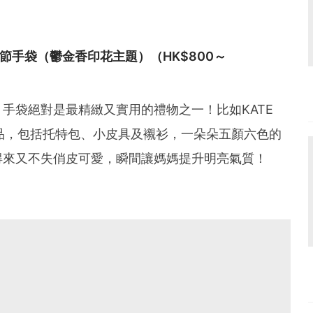
母親節手袋（鬱金香印花主題）（HK$800～
手袋絕對是最精緻又實用的禮物之一！比如KATE
單品，包括托特包、小皮具及襯衫，一朵朵五顏六色的
得來又不失俏皮可愛，瞬間讓媽媽提升明亮氣質！