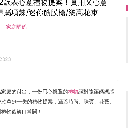
12款表心意禮物提案！實用又心意
專屬項鍊/迷你筋膜槍/樂高花束
家庭關係
 2023
為家庭的付出，一份用心挑選的
禮物
絕對能讓媽媽感
2款萬無一失的禮物提案，涵蓋時尚、珠寶、花藝、
到禮物後笑口常開！