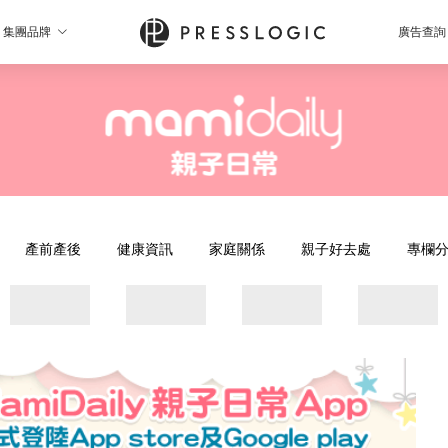
集團品牌
廣告查詢
產前產後
健康資訊
家庭關係
親子好去處
專欄