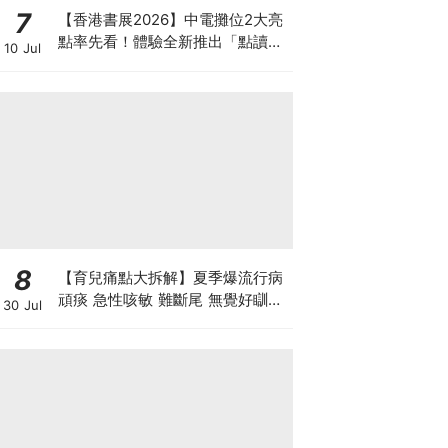
7
【香港書展2026】中電攤位2大亮
點率先看！體驗全新推出「點讀故
10 Jul
事書」系列＋升級版《低碳城市規
劃師》電子桌遊
8
【育兒痛點大拆解】夏季爆流行病
頑痰 急性咳敏 難斷尾 無覺好瞓？
30 Jul
中醫教路 一招踢走頑痰斷尾！