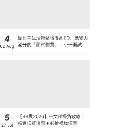
4
從日常生活輕鬆培養高EQ、應變力
滿分的「面試體質」：小一面試最
02 Aug
強備戰指南
5
【BB展2026】一文睇掃貨攻略！
精選抵買優惠＋必搶禮物清單
27 Jul