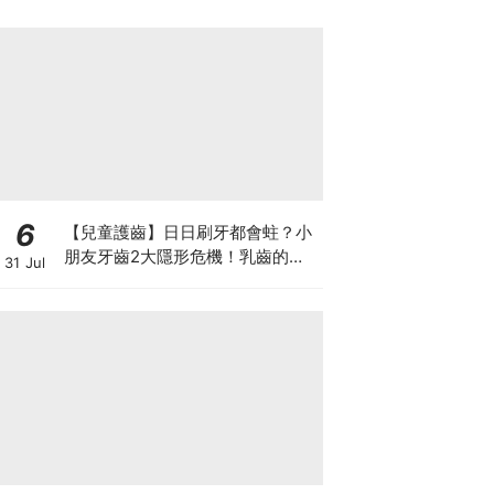
6
【兒童護齒】日日刷牙都會蛀？小
朋友牙齒2大隱形危機！乳齒的琺
31 Jul
瑯質比成人薄弱50%！選牙膏要睇
含氟量！