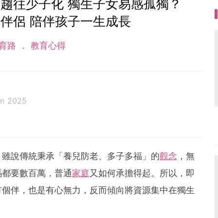
趨往少子化 獨生子女易感孤獨？
伴侶 陪伴孩子一生成長
育路
教育心得
an 2025
，雖說傳統秉承「養兒防老、多子多福」的
觀念
，無
碼都要數百萬，普通
家庭
又如何承擔得起。所以，即
有個伴，也是有心無力，反而傾向將資源集中在獨生