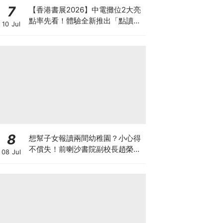
7
【香港書展2026】中電攤位2大亮
點率先看！體驗全新推出「點讀故
10 Jul
事書」系列＋升級版《低碳城市規
劃師》電子桌遊
8
想幫子女報讀兩間幼稚園？小心得
不償失！前喇沙書院副校長趙榮
08 Jul
德：先問自己能否解決這3大問
題！