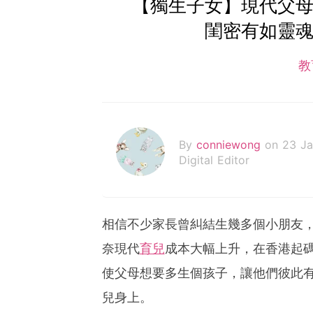
【獨生子女】現代父母
閨密有如靈魂
教
By
conniewong
on 23 J
Digital Editor
相信不少家長曾糾結生幾多個小朋友
奈現代
育兒
成本大幅上升，在香港起
使父母想要多生個孩子，讓他們彼此
兒身上。