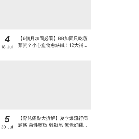
4
【6個月加固必看】BB加固只吃蔬
菜粥？小心愈食愈缺鐵！12大補鐵
18 Jul
食材清單＋一星期食譜推薦
5
【育兒痛點大拆解】夏季爆流行病
頑痰 急性咳敏 難斷尾 無覺好瞓？
30 Jul
中醫教路 一招踢走頑痰斷尾！