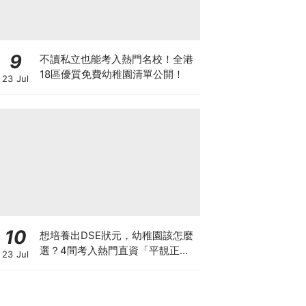
9
不讀私立也能考入熱門名校！全港
18區優質免費幼稚園清單公開！
23 Jul
10
想培養出DSE狀元，幼稚園該怎麼
選？4間考入熱門直資「平靚正」
23 Jul
免費幼稚園！