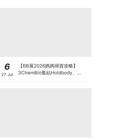
6
【BB展2026媽媽掃貨攻略】
3ChemBio集結Holdbody、
27 Jul
ProVen、森下仁丹、Return人氣
品牌激減！低至18折＋買3送1＋原
箱優惠低至65折