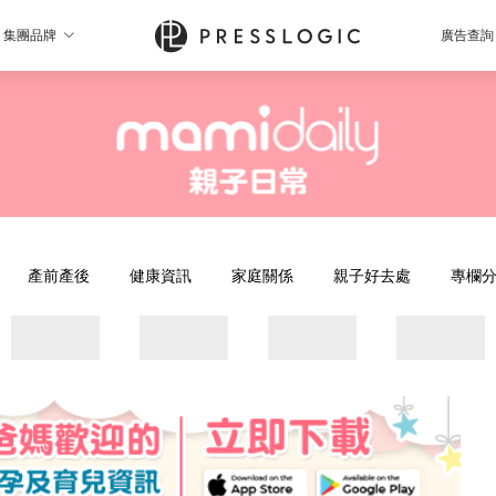
集團品牌
廣告查詢
產前產後
健康資訊
家庭關係
親子好去處
專欄