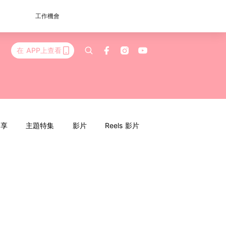
工作機會
在 APP上查看
分享
主題特集
影片
Reels 影片