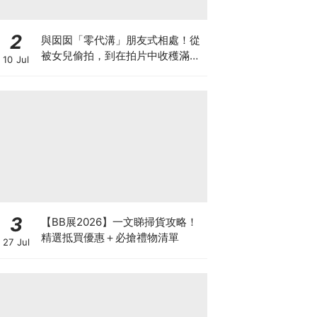
2
與囡囡「零代溝」朋友式相處！從
被女兒偷拍，到在拍片中收穫滿足
10 Jul
感！VAL媽｜美如｜KOL媽媽
3
【BB展2026】一文睇掃貨攻略！
精選抵買優惠＋必搶禮物清單
27 Jul