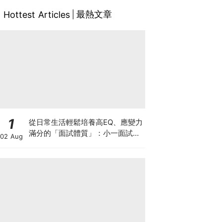
最熱文章
Hottest Articles
1
從日常生活輕鬆培養高EQ、應變力
滿分的「面試體質」：小一面試最
02 Aug
強備戰指南