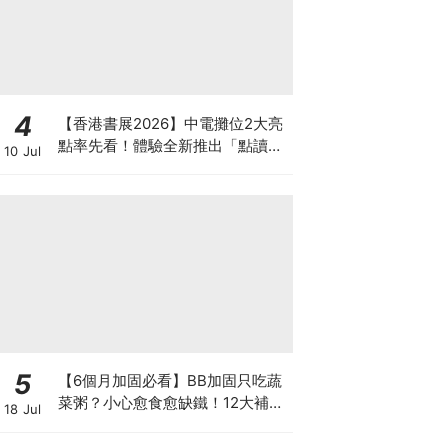
4
【香港書展2026】中電攤位2大亮
點率先看！體驗全新推出「點讀故
10 Jul
事書」系列＋升級版《低碳城市規
劃師》電子桌遊
5
【6個月加固必看】BB加固只吃蔬
菜粥？小心愈食愈缺鐵！12大補鐵
18 Jul
食材清單＋一星期食譜推薦