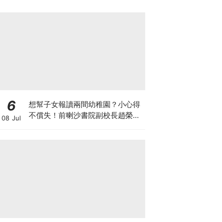
6
想幫子女報讀兩間幼稚園？小心得
不償失！前喇沙書院副校長趙榮
08 Jul
德：先問自己能否解決這3大問
題！