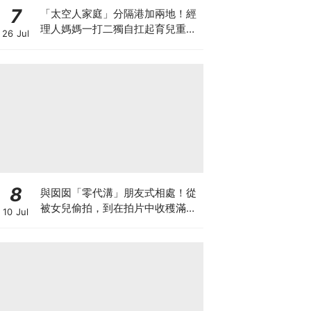
7
「太空人家庭」分隔港加兩地！經
理人媽媽一打二獨自扛起育兒重
26 Jul
擔！Stephanie｜經理人｜太空人
家庭｜職場媽媽
8
與囡囡「零代溝」朋友式相處！從
被女兒偷拍，到在拍片中收穫滿足
10 Jul
感！VAL媽｜美如｜KOL媽媽