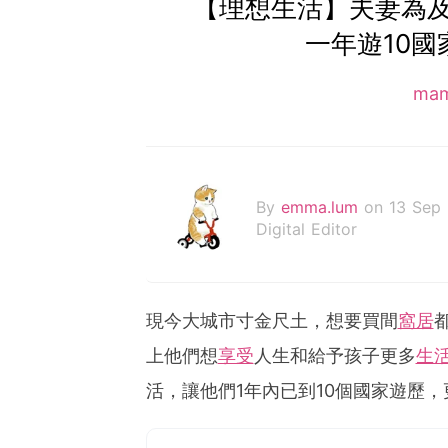
【理想生活】夫妻為及
一年遊10國
ma
By
emma.lum
on 13 Sep
Digital Editor
現今大城市寸金尺土，想要買間
窩居
上他們想
享受
人生和給予孩子更多
生
活，讓他們1年內已到10個國家遊歷，