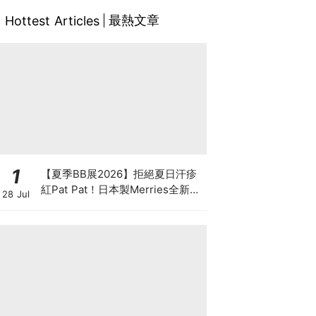
最熱文章
Hottest Articles
1
【夏季BB展2026】拒絕夏日汗疹
紅Pat Pat！日本製Merries全新超
28 Jul
吸安睡褲挑戰全晚零外漏 皇牌
First Premium系列買1送1！