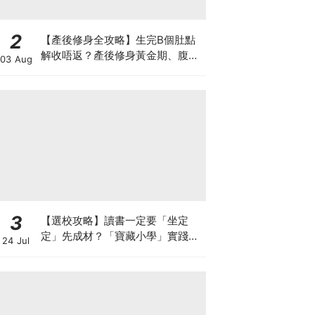
2
【產後修身全攻略】生完B個肚點
解收唔返？產後修身黃金期、腹直
03 Aug
肌分離、紮肚定做機一次睇
3
【選校攻略】讀書一定要「坐定
定」先成材？「寶藏小學」實踐動
24 Jul
靜循環激發孩子潛能