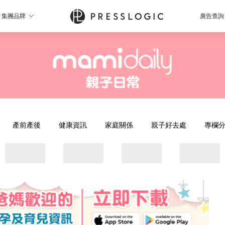
集團品牌
廣告查詢
產前產後
健康資訊
家庭關係
親子好去處
專欄