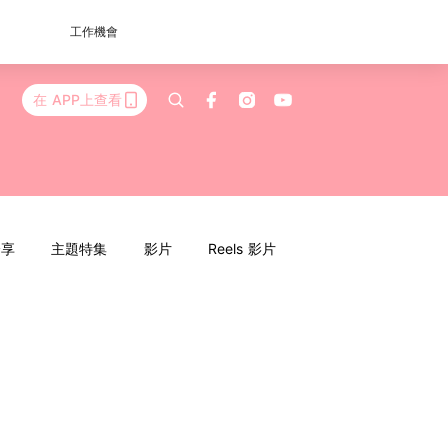
工作機會
在 APP上查看
分享
主題特集
影片
Reels 影片