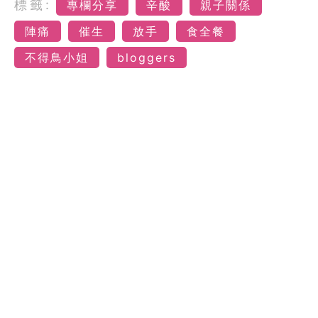
標籤:
專欄分享
辛酸
親子關係
陣痛
催生
放手
食全餐
不得鳥小姐
bloggers