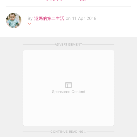
By
港媽的第二生活
on 11 Apr 2018
2018年新手媽媽，典型人馬座，最怕無左自己無左自由。但我深
信，湊仔同活出自己無衝突，唯有愛自己先識點樣愛別人，包括自
ADVERTISEMENT
己嘅子女。決定開個Blog分享自己努力尋找work-life balance的過
程。
Sponsored Content
CONTINUE READING