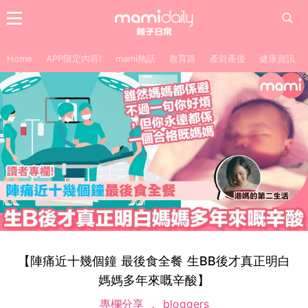
Home
APP限定內容!
mami熱話
教育路
產前產後
健康資訊
【陣痛近十幾個鐘 最後食全餐 生BB後才真正明白
媽媽多年來嘅辛酸】
專欄分享
bloggers