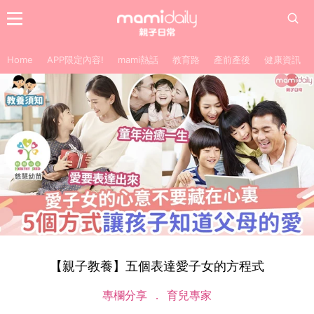
Home
APP限定內容!
mami熱話
教育路
產前產後
健康資訊
【親子教養】五個表達愛子女的方程式
專欄分享
育兒專家