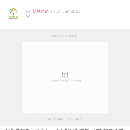
By
慈慧幼苗
on 27 Jan 2023
「慈慧幼苗」由羅鷹石慈慧基金創始贊助，於2014年成立，致力
拓展0至6歲幼兒培育及發展，透過互動資源平台及家長教育培訓
ADVERTISEMENT
課程等服務，教育公眾正確的育兒知識。截至 2020年，受惠的兒
童、家長、及專業同工等超過37, 000人，受惠團體及機構超過40
0個。
Sponsored Content
CONTINUE READING