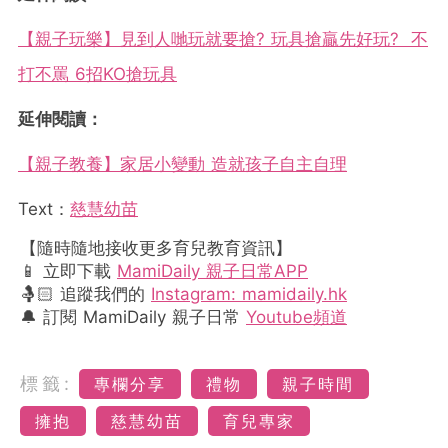
【親子玩樂】見到人哋玩就要搶? 玩具搶贏先好玩? 不
打不罵 6招KO搶玩具
延伸閱讀：
【親子教養】家居小變動 造就孩子自主自理
Text：
慈慧幼苗
【隨時隨地接收更多育兒教育資訊】
📱 立即下載
MamiDaily 親子日常APP
🤱🏻 追蹤我們的
Instagram: mamidaily.hk
🔔 訂閱 MamiDaily 親子日常
Youtube頻道
標籤:
專欄分享
禮物
親子時間
擁抱
慈慧幼苗
育兒專家