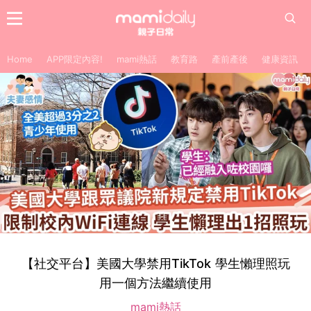
Home
APP限定內容!
mami熱話
教育路
產前產後
健康資訊
【社交平台】美國大學禁用TikTok 學生懶理照玩
用一個方法繼續使用
mami熱話