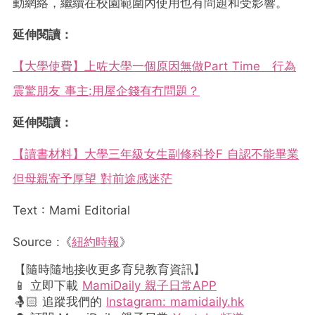
動網絡，繼續在校園範圍內使用也有問題和受影響。
延伸閱讀：
【大學使費】上咗大學一個原因無做Part Time 行為
震驚朋友 事主:用屋企錢有冇問題？
延伸閱讀：
【讀書材料】大學三年級女生副修科拎F 自認不能畢業
但母親寄予厚望 對前途感迷茫
Text : Mami Editorial
Source :《
紐約時報
》
【隨時隨地接收更多育兒教育資訊】
📱 立即下載
MamiDaily 親子日常APP
🤱🏻 追蹤我們的
Instagram: mamidaily.hk