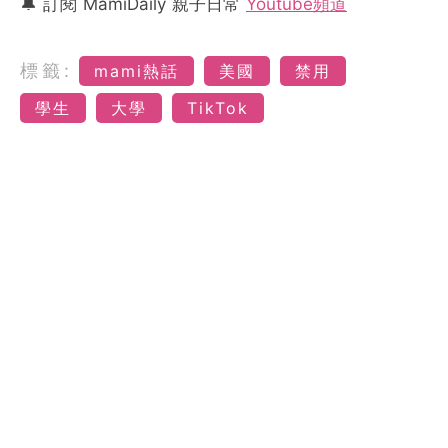
🔔 訂閱 MamiDaily 親子日常
Youtube頻道
標籤:
mami熱話
美國
禁用
學生
大學
TikTok