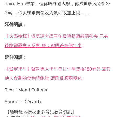
Third Hon畢業，但你唔碌過大學，你成世收入都係2-
3萬 ，你大學畢業你收入就可以無上限...」。
延伸閱讀：
【大學抉擇】港男讀大學三年級唔想晒錢讀落去 已有
後路卻憂家人反對 網：都唔差在個年半
延伸閱讀：
【貧窮學生】醫科男大學生每月生活費得180元?! 靠其
他人食剩的食物填飽肚 網民反應兩極化
Text : Mami Editorial
Source :《Dcard》
【隨時隨地接收更多育兒教育資訊】