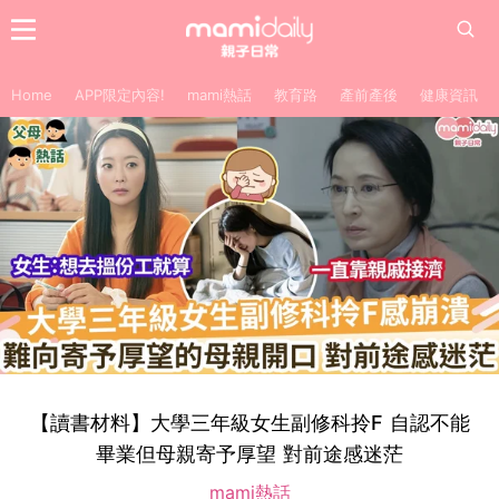
Home
APP限定內容!
mami熱話
教育路
產前產後
健康資訊
【讀書材料】大學三年級女生副修科拎F 自認不能
畢業但母親寄予厚望 對前途感迷茫
mami熱話