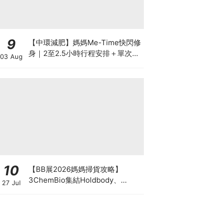
9
【中環減肥】媽媽Me-Time快閃修
身｜2至2.5小時行程安排＋單次收
03 Aug
費攻略
10
【BB展2026媽媽掃貨攻略】
3ChemBio集結Holdbody、
27 Jul
ProVen、森下仁丹、Return人氣
品牌激減！低至18折＋買3送1＋原
箱優惠低至65折