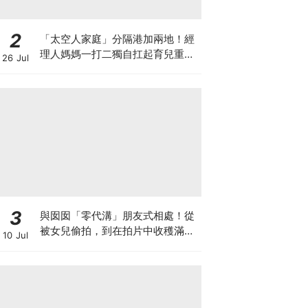
2
「太空人家庭」分隔港加兩地！經
理人媽媽一打二獨自扛起育兒重
26 Jul
擔！Stephanie｜經理人｜太空人
家庭｜職場媽媽
3
與囡囡「零代溝」朋友式相處！從
被女兒偷拍，到在拍片中收穫滿足
10 Jul
感！VAL媽｜美如｜KOL媽媽