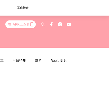
工作機會
在 APP上查看
分享
主題特集
影片
Reels 影片