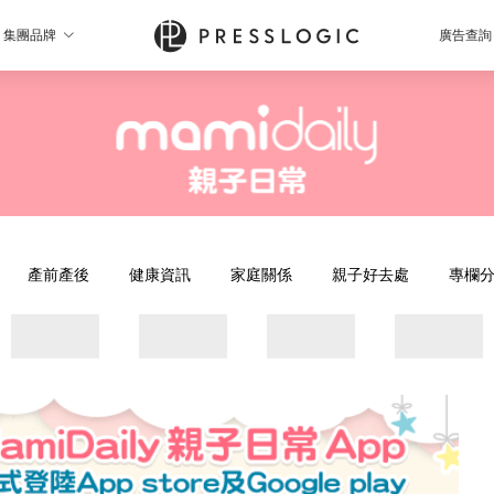
集團品牌
廣告查詢
產前產後
健康資訊
家庭關係
親子好去處
專欄