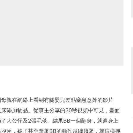
到母親在網絡上看到有關嬰兒差點窒息意外的影片
床添加物品。從事主分享的30秒視頻中可見，畫面
了大公仔及2張毛毯。結果BB一個翻身，就遭身上
脫困，被子甚至隨著BB的動作越纏越緊，就這樣掙