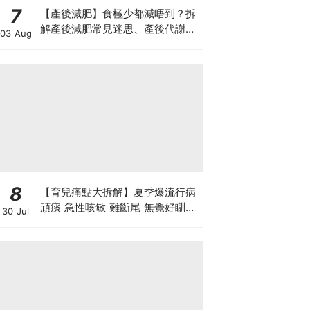
7
【產後減肥】食極少都減唔到？拆
解產後減肥常見迷思、產後代謝、
03 Aug
水腫原因＋淋巴引流、Onda Pro
修身攻略
8
【育兒痛點大拆解】夏季爆流行病
頑痰 急性咳敏 難斷尾 無覺好瞓？
30 Jul
中醫教路 一招踢走頑痰斷尾！