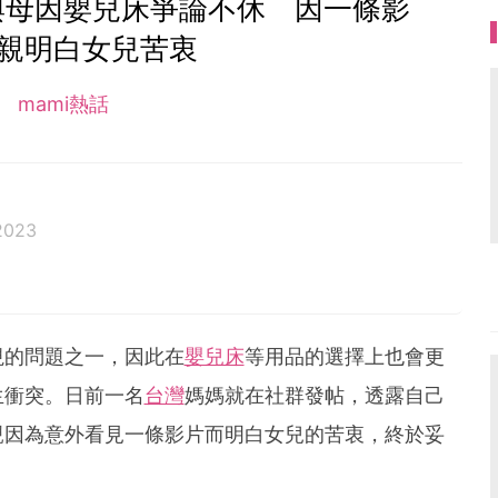
與母因嬰兒床爭論不休 因一條影
母親明白女兒苦衷
mami熱話
2023
視的問題之一，因此在
嬰兒床
等用品的選擇上也會更
生衝突。日前一名
台灣
媽媽就在社群發帖，透露自己
親因為意外看見一條影片而明白女兒的苦衷，終於妥