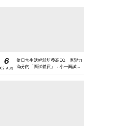
6
從日常生活輕鬆培養高EQ、應變力
滿分的「面試體質」：小一面試最
02 Aug
強備戰指南