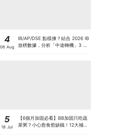
4
IB/AP/DSE 點樣揀？結合 2026 IB
放榜數據，分析「中途轉機」3 大
06 Aug
考慮！
5
【6個月加固必看】BB加固只吃蔬
菜粥？小心愈食愈缺鐵！12大補鐵
18 Jul
食材清單＋一星期食譜推薦