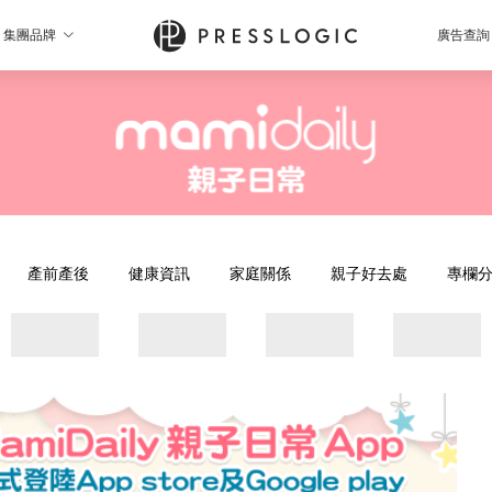
集團品牌
廣告查詢
產前產後
健康資訊
家庭關係
親子好去處
專欄