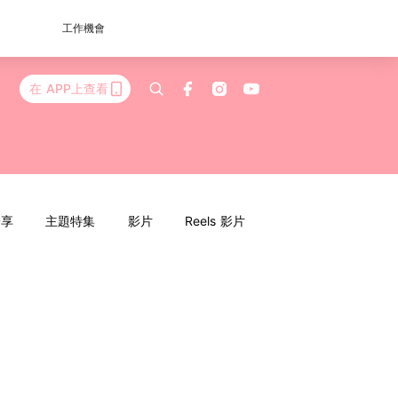
工作機會
在 APP上查看
分享
主題特集
影片
Reels 影片