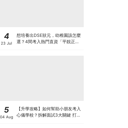
4
想培養出DSE狀元，幼稚園該怎麼
選？4間考入熱門直資「平靚正」
23 Jul
免費幼稚園！
5
【升學攻略】如何幫助小朋友考入
心儀學校？拆解面試3大關鍵 打好
04 Aug
多元智能發展的營養基礎