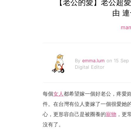
【老公的愛】老公超愛
由 
ma
By
emma.lum
on 15 Sep
Digital Editor
每個
女人
都希望嫁一個好老公，疼愛
件。在台灣有位人妻嫁了一個很愛她
心，更形容自己是被圈養的
寵物
，更
沒有了。