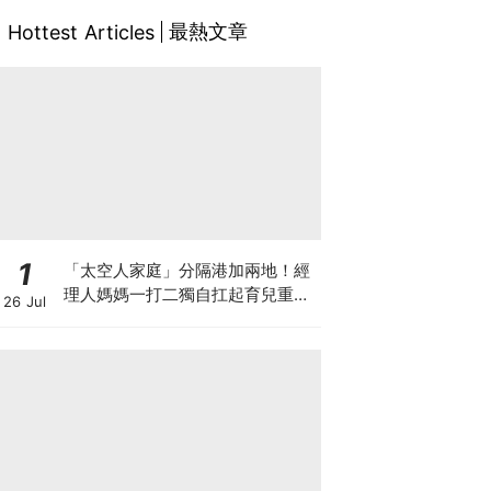
最熱文章
Hottest Articles
1
「太空人家庭」分隔港加兩地！經
理人媽媽一打二獨自扛起育兒重
26 Jul
擔！Stephanie｜經理人｜太空人
家庭｜職場媽媽