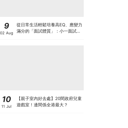
9
從日常生活輕鬆培養高EQ、應變力
滿分的「面試體質」：小一面試最
02 Aug
強備戰指南
10
【親子室內好去處】20間政府兒童
遊戲室！邊間係全港最大？
11 Jul