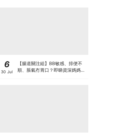
6
【腸道關注組】BB敏感、排便不
順、脹氣冇胃口？即睇資深媽媽分
30 Jul
享經驗之談 輕鬆解決湊B煩惱