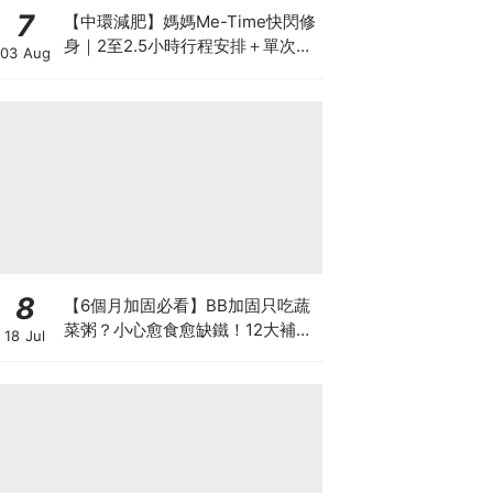
7
【中環減肥】媽媽Me-Time快閃修
身｜2至2.5小時行程安排＋單次收
03 Aug
費攻略
8
【6個月加固必看】BB加固只吃蔬
菜粥？小心愈食愈缺鐵！12大補鐵
18 Jul
食材清單＋一星期食譜推薦