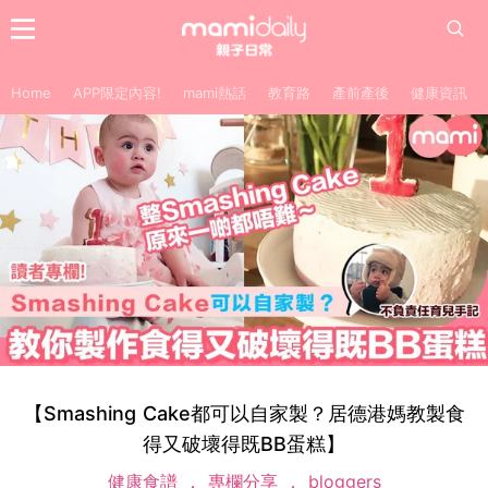
Home
APP限定內容!
mami熱話
教育路
產前產後
健康資訊
【Smashing Cake都可以自家製？居德港媽教製食
得又破壞得既BB蛋糕】
健康食譜
專欄分享
bloggers