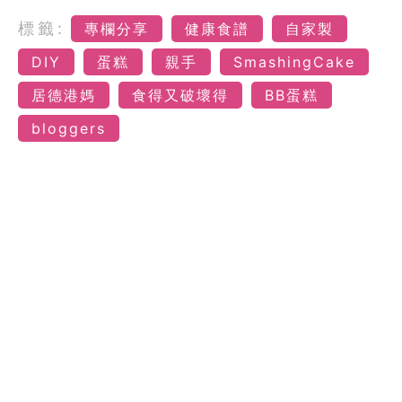
標籤:
專欄分享
健康食譜
自家製
DIY
蛋糕
親手
SmashingCake
居德港媽
食得又破壞得
BB蛋糕
bloggers