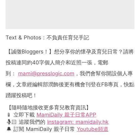
Text & Photos :
不負責任育兒手記
【誠徵
Bloggers
！】想分享你的懷孕及育兒日常？請將
投稿連同約
40
字個人簡介和近照一張，電郵
到：
mami@presslogic.com
，我們會幫你開設個人專
欄，文章經編輯部潤飾後更有機會刊登在
FB
專頁，快點
踴躍投稿吧！
【隨時隨地接收更多育兒教育資訊】
📱 立即下載
MamiDaily 親子日常APP
🤱🏻 追蹤我們的
Instagram: mamidaily.hk
🔔 訂閱 MamiDaily 親子日常
Youtube頻道