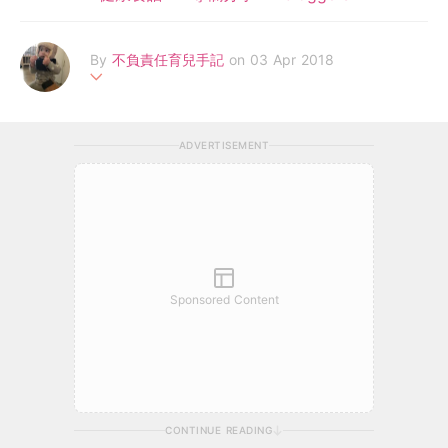
By
不負責任育兒手記
on 03 Apr 2018
現居德國德累斯頓的全職媽媽。分享我家大王日常生活及「不負責
任育兒」軼事。努力學習揉合香港及德國之育兒觀，務求用最簡單
ADVERTISEMENT
方法帶出最大快樂。Facebook: 不負責任育兒手記
Sponsored Content
CONTINUE READING