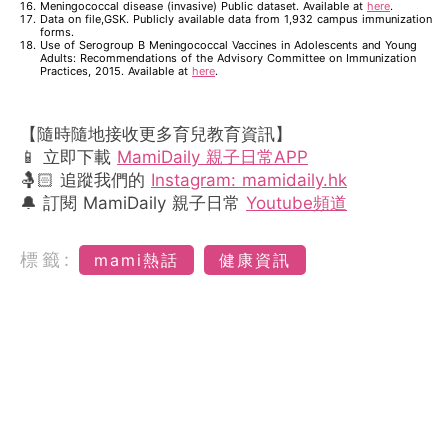
Meningococcal disease (invasive) Public dataset. Available at
here
.
Data on file,GSK. Publicly available data from 1,932 campus immunization
forms.
Use of Serogroup B Meningococcal Vaccines in Adolescents and Young
Adults: Recommendations of the Advisory Committee on Immunization
Practices, 2015. Available at
here
.
【隨時隨地接收更多育兒教育資訊】
📱 立即下載
MamiDaily 親子日常APP
🤱🏻 追蹤我們的
Instagram: mamidaily.hk
🔔 訂閱 MamiDaily 親子日常
Youtube頻道
標籤:
mami熱話
健康資訊