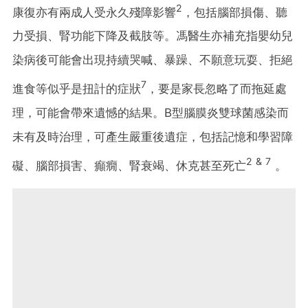
2
康復亦有兩成人受永久殘障影響
，包括腦部損傷、聽
力受損、腎功能下降及截肢等。馮醫生亦補充指嬰幼兒
染病後可能會出現持續哭喊、暴躁、不願意玩耍、拒絕
7
進食等似乎是扭計的症狀
，要是家長忽略了而拖延處
理，可能會帶來遺憾的結果。B型腦膜炎雙球菌感染而
未有及時治理，可產生嚴重後遺症，包括記憶和學習障
2 & 7
礙、腦部損害、癲癇、腎衰竭、休克甚至死亡
。