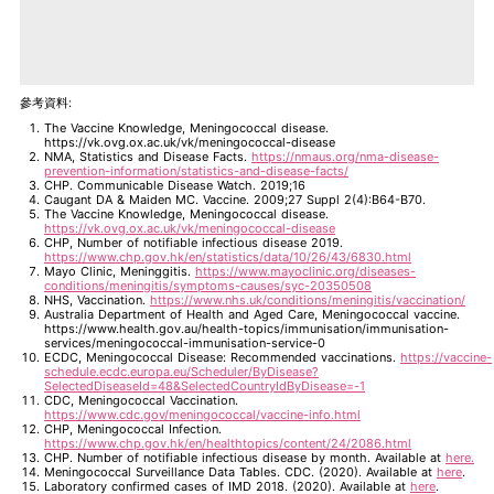
參考資料:
The Vaccine Knowledge, Meningococcal disease.
https://vk.ovg.ox.ac.uk/vk/meningococcal-disease
NMA, Statistics and Disease Facts.
https://nmaus.org/nma-disease-
prevention-information/statistics-and-disease-facts/
CHP. Communicable Disease Watch. 2019;16
Caugant DA & Maiden MC. Vaccine. 2009;27 Suppl 2(4):B64-B70.
The Vaccine Knowledge, Meningococcal disease.
https://vk.ovg.ox.ac.uk/vk/meningococcal-disease
CHP, Number of notifiable infectious disease 2019.
https://www.chp.gov.hk/en/statistics/data/10/26/43/6830.html
Mayo Clinic, Meninggitis.
https://www.mayoclinic.org/diseases-
conditions/meningitis/symptoms-causes/syc-20350508
NHS, Vaccination.
https://www.nhs.uk/conditions/meningitis/vaccination/
Australia Department of Health and Aged Care, Meningococcal vaccine.
https://www.health.gov.au/health-topics/immunisation/immunisation-
services/meningococcal-immunisation-service-0
ECDC, Meningococcal Disease: Recommended vaccinations.
https://vaccine-
schedule.ecdc.europa.eu/Scheduler/ByDisease?
SelectedDiseaseId=48&SelectedCountryIdByDisease=-1
CDC, Meningococcal Vaccination.
https://www.cdc.gov/meningococcal/vaccine-info.html
CHP, Meningococcal Infection.
https://www.chp.gov.hk/en/healthtopics/content/24/2086.html
CHP. Number of notifiable infectious disease by month. Available at
here.
Meningococcal Surveillance Data Tables. CDC. (2020). Available at
here
.
Laboratory confirmed cases of IMD 2018. (2020). Available at
here
.