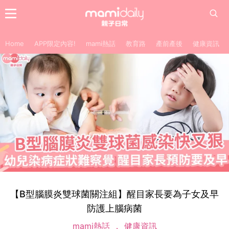
Home
APP限定內容!
mami熱話
教育路
產前產後
健康資訊
【B型腦膜炎雙球菌關注組】醒目家長要為子女及早
防護上腦病菌
mami熱話
健康資訊