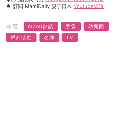
🔔 訂閱 MamiDaily 親子日常
Youtube頻道
標籤:
mami熱話
手袋
幼兒園
戶外活動
名牌
LV