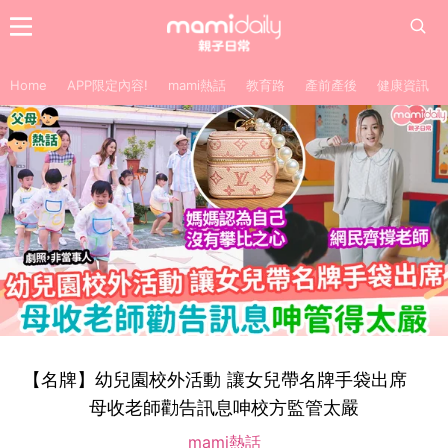
Home
APP限定內容!
mami熱話
教育路
產前產後
健康資訊
【名牌】幼兒園校外活動 讓女兒帶名牌手袋出席
母收老師勸告訊息呻校方監管太嚴
mami熱話