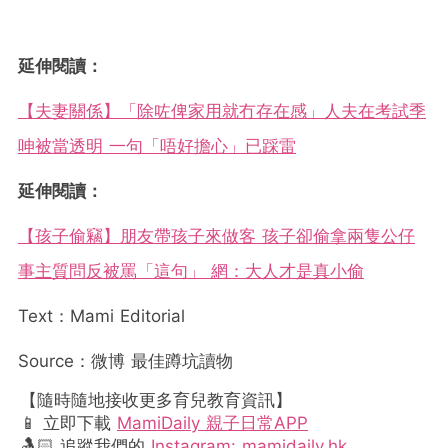
延伸閱讀：
【夫妻關係】「除咗俾家用就冇存在感」人夫在考試季
呻被當透明 一句「唔好擔心」已踩雷
延伸閱讀：
【孩子偷竊】朋友帶孩子來做客 孩子卻偷拿兩隻公仔
事主質問反被罵「這句」 網：大人才是真小偷
Text：Mami Editorial
Source：微博 最佳蹲坑讀物
【隨時隨地接收更多育兒教育資訊】
📱 立即下載
MamiDaily 親子日常APP
🤱🏻 追蹤我們的
Instagram: mamidaily.hk