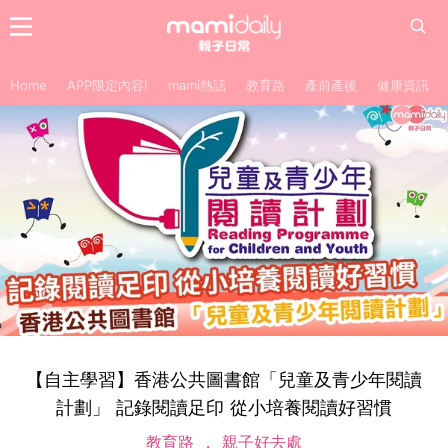
Home
APP限定內容!
mami熱話
教育路
產前產後
健康資訊
【自主學習】香港公共圖書館「兒童及青少年閱讀
計劃」 記錄閱讀足印 從小培養閱讀好習慣
教育路
親子好去處