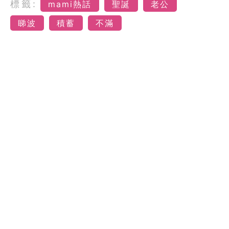
標籤:
mami熱話
聖誕
老公
睇波
積蓄
不滿