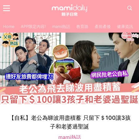
Home
APP限定內容!
mami熱話
教育路
產前產後
健康資訊
【自私】老公為睇波用盡積蓄 只留下＄100讓3孩
子和老婆過聖誕
mami熱話