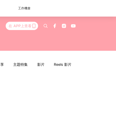
工作機會
在 APP上查看
分享
主題特集
影片
Reels 影片