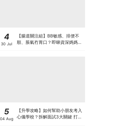
4
【腸道關注組】BB敏感、排便不
順、脹氣冇胃口？即睇資深媽媽分
30 Jul
享經驗之談 輕鬆解決湊B煩惱
5
【升學攻略】如何幫助小朋友考入
心儀學校？拆解面試3大關鍵 打好
04 Aug
多元智能發展的營養基礎