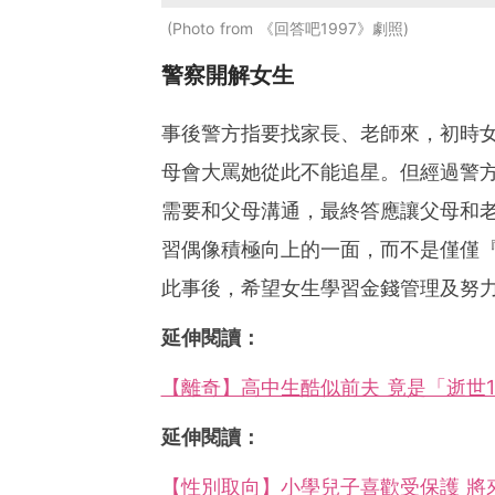
Photo from 《回答吧1997》劇照
警察開解女生
事後警方指要找家長、老師來，初時
母會大罵她從此不能追星。但經過警
需要和父母溝通，最終答應讓父母和
習偶像積極向上的一面，而不是僅僅
此事後，希望女生學習金錢管理及努
延伸閱讀：
【離奇】高中生酷似前夫 竟是「逝世
延伸閱讀：
【性別取向】小學兒子喜歡受保護 將