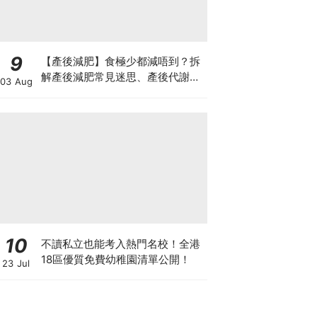
9
【產後減肥】食極少都減唔到？拆
解產後減肥常見迷思、產後代謝、
03 Aug
水腫原因＋淋巴引流、Onda Pro
修身攻略
10
不讀私立也能考入熱門名校！全港
18區優質免費幼稚園清單公開！
23 Jul