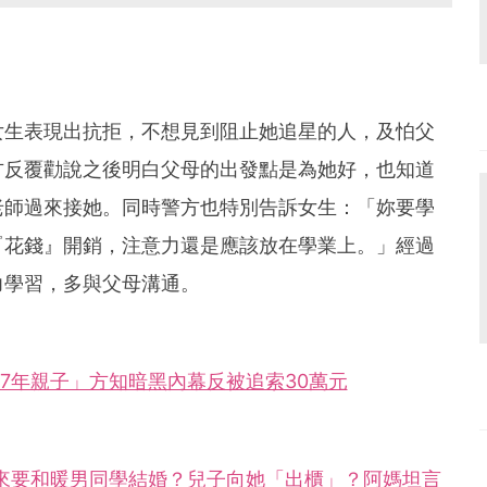
女生表現出抗拒，不想見到阻止她追星的人，及怕父
方反覆勸說之後明白父母的出發點是為她好，也知道
老師過來接她。同時警方也特別告訴女生：「妳要學
『花錢』開銷，注意力還是應該放在學業上。」經過
力學習，多與父母溝通。
17年親子」方知暗黑內幕反被追索30萬元
來要和暖男同學結婚？兒子向她「出櫃」？阿媽坦言