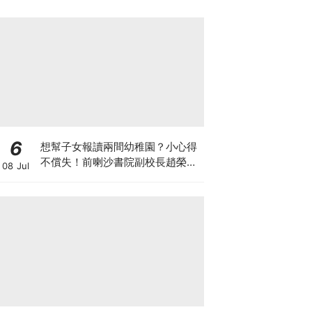
6
想幫子女報讀兩間幼稚園？小心得
不償失！前喇沙書院副校長趙榮
08 Jul
德：先問自己能否解決這3大問
題！