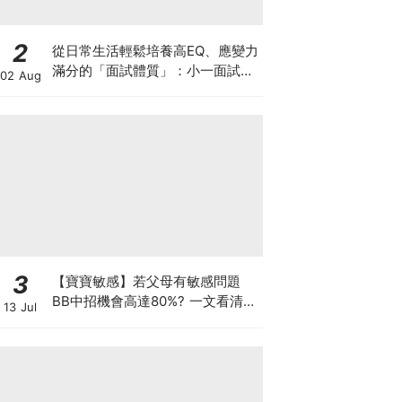
2
從日常生活輕鬆培養高EQ、應變力
滿分的「面試體質」：小一面試最
02 Aug
強備戰指南
3
【寶寶敏感】若父母有敏感問題
BB中招機會高達80%? 一文看清預
13 Jul
防敏感關鍵因素！