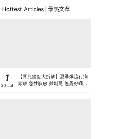
最熱文章
Hottest Articles
1
【育兒痛點大拆解】夏季爆流行病
頑痰 急性咳敏 難斷尾 無覺好瞓？
30 Jul
中醫教路 一招踢走頑痰斷尾！