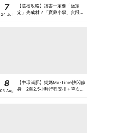
7
【選校攻略】讀書一定要「坐定
定」先成材？「寶藏小學」實踐動
24 Jul
靜循環激發孩子潛能
8
【中環減肥】媽媽Me-Time快閃修
身｜2至2.5小時行程安排＋單次收
03 Aug
費攻略