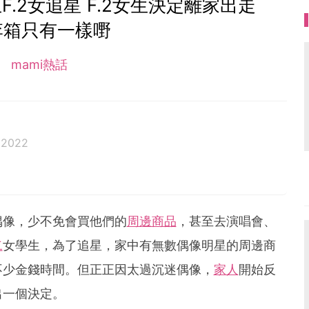
.2女追星 F.2女生決定離家出走
李箱只有一樣嘢
mami熱話
 2022
偶像，少不免會買他們的
周邊商品
，甚至去演唱會、
二
女學生，為了追星，家中有無數偶像明星的周邊商
不少金錢時間。但正正因太過沉迷偶像，
家人
開始反
出一個決定。