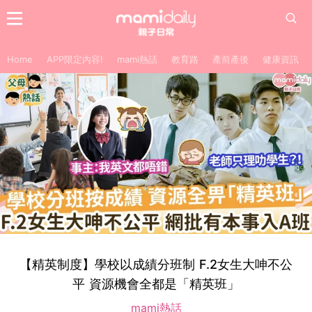
Home
APP限定內容!
mami熱話
教育路
產前產後
健康資訊
【精英制度】學校以成績分班制 F.2女生大呻不公
平 資源機會全都是「精英班」
mami熱話