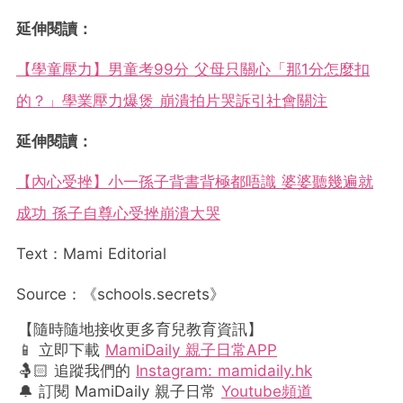
延伸閱讀：
【學童壓力】男童考99分 父母只關心「那1分怎麼扣
的？」學業壓力爆煲 崩潰拍片哭訴引社會關注
延伸閱讀：
【內心受挫】小一孫子背書背極都唔識 婆婆聽幾遍就
成功 孫子自尊心受挫崩潰大哭
Text：Mami Editorial
Source：《schools.secrets》
【隨時隨地接收更多育兒教育資訊】
📱 立即下載
MamiDaily 親子日常APP
🤱🏻 追蹤我們的
Instagram: mamidaily.hk
🔔 訂閱 MamiDaily 親子日常
Youtube頻道