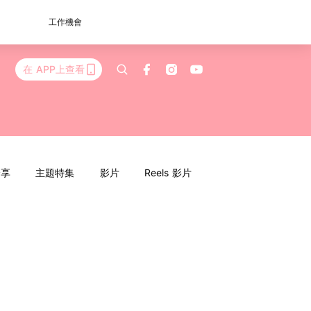
工作機會
在 APP上查看
分享
主題特集
影片
Reels 影片