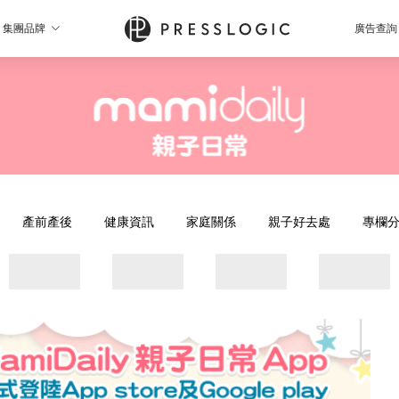
集團品牌
廣告查詢
產前產後
健康資訊
家庭關係
親子好去處
專欄