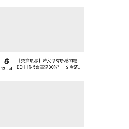
6
【寶寶敏感】若父母有敏感問題
BB中招機會高達80%? 一文看清預
13 Jul
防敏感關鍵因素！