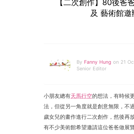
【二次創作】80後爸
及 藝術館邀
By
Fanny Hung
on 21 Oc
Senior Editor
小朋友總有
天馬行空
的想法，有時候
法，但從另一角度就是創意無限，不
歲女兒的畫作進行二次創作，然後再
有不少美術館希望邀請這位爸爸做展