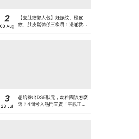
2
【去肚紋懶人包】妊娠紋、橙皮
紋、肚皮鬆弛係三樣嘢！邊啲救得
03 Aug
返、邊啲只能淡化？
3
想培養出DSE狀元，幼稚園該怎麼
選？4間考入熱門直資「平靚正」
23 Jul
免費幼稚園！