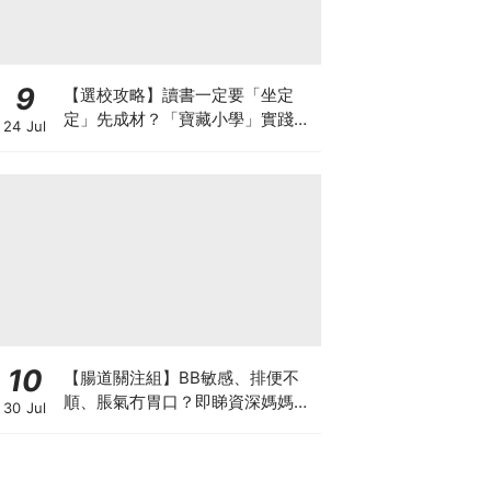
9
【選校攻略】讀書一定要「坐定
定」先成材？「寶藏小學」實踐動
24 Jul
靜循環激發孩子潛能
10
【腸道關注組】BB敏感、排便不
順、脹氣冇胃口？即睇資深媽媽分
30 Jul
享經驗之談 輕鬆解決湊B煩惱