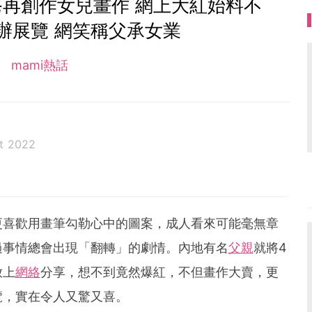
爸再創作女兒畫作 網上大紅始料不
辦展覽 網笑稱父承女業
mami熱話
t 2022
更喜歡用畫筆勾勒心中的圖案，成人看來可能毫無章
過事情總會出現「翻轉」的劇情。內地有名
父親
就將4
放上
網絡
分享，想不到竟然爆紅，不但畫作大賣，更
覽，實在令人又驚又喜。