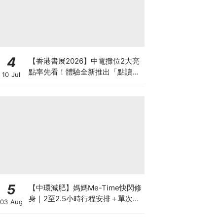
4
【香港書展2026】中電攤位2大亮
點率先看！體驗全新推出「點讀故
10 Jul
事書」系列＋升級版《低碳城市規
劃師》電子桌遊
5
【中環減肥】媽媽Me-Time快閃修
身｜2至2.5小時行程安排＋單次收
03 Aug
費攻略