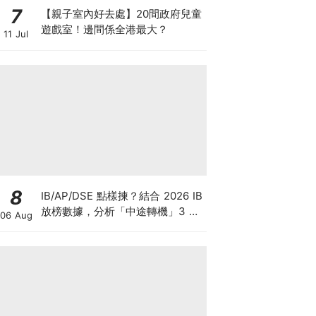
7
【親子室內好去處】20間政府兒童
遊戲室！邊間係全港最大？
11 Jul
8
IB/AP/DSE 點樣揀？結合 2026 IB
放榜數據，分析「中途轉機」3 大
06 Aug
考慮！