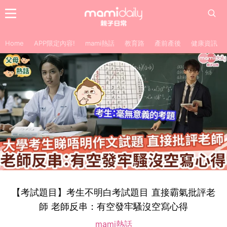
Home
APP限定內容!
mami熱話
教育路
產前產後
健康資訊
【考試題目】考生不明白考試題目 直接霸氣批評老
師 老師反串：有空發牢騷沒空寫心得
mami熱話