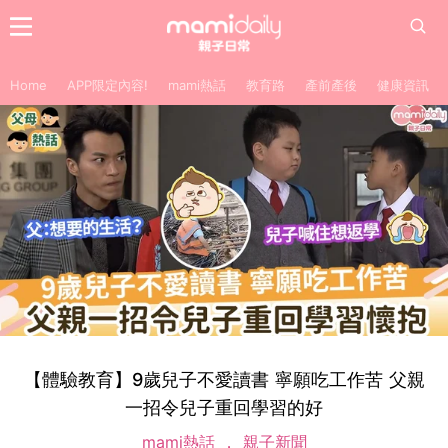
Home
APP限定內容!
mami熱話
教育路
產前產後
健康資訊
【體驗教育】9歲兒子不愛讀書 寧願吃工作苦 父親
一招令兒子重回學習的好
mami熱話
親子新聞