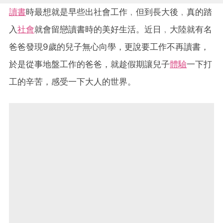
讀書
時最想就是早些出社會工作﹐但到長大後﹐真的踏
入
社會
就會留戀讀書時的美好生活。近日﹐大陸就有名
爸爸發現9歲的兒子無心向學，更說要工作不再讀書，
於是從事地盤工作的爸爸，就趁假期讓兒子
體驗
一下打
工的辛苦，感受一下大人的世界。