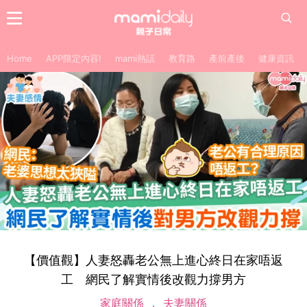
Home
APP限定內容!
mami熱話
教育路
產前產後
健康資訊
【價值觀】人妻怒轟老公無上進心終日在家唔返
工 網民了解實情後改觀力撐男方
家庭關係
夫妻關係