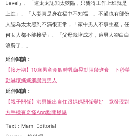
Level」、「這太太認知太狹隘，只覺得工作上班就是
上進」、「人妻真是身在福中不知福」。不過也有部份
人認為太太感到不滿很正常，「家中男人不事生產，任
何女人都不能接受」、「父母栽培成才，這男人卻白白
浪費了」。
延伸閱讀：
【換牙期】10歲男童食飯時乳齒晃動阻礙進食 下秒舉
動嚇壞媽媽網讚真男人
延伸閱讀：
【親子關係】港男搬出自住跟媽媽關係變好 竟發現對
方手機有奇怪App點開嬲爆
Text：Mami Editorial