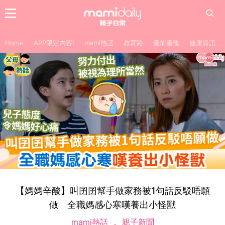
Home
APP限定內容!
mami熱話
教育路
產前產後
健康資訊
【媽媽辛酸】叫囝囝幫手做家務被1句話反駁唔願
做 全職媽感心寒嘆養出小怪獸
mami熱話
親子新聞