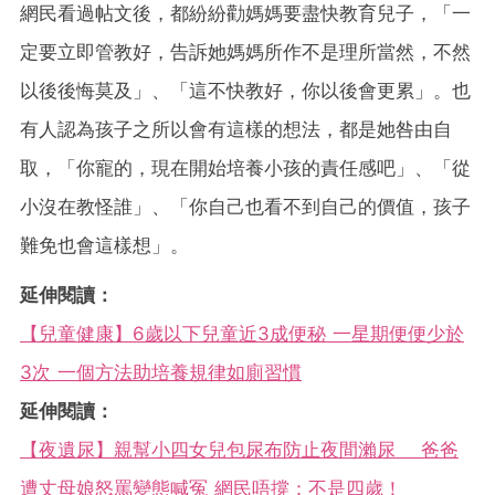
網民看過帖文後，都紛紛勸媽媽要盡快教育兒子，「一
定要立即管教好，告訴她媽媽所作不是理所當然，不然
以後後悔莫及」、「這不快教好，你以後會更累」。也
有人認為孩子之所以會有這樣的想法，都是她咎由自
取，「你寵的，現在開始培養小孩的責任感吧」、「從
小沒在教怪誰」、「你自己也看不到自己的價值，孩子
難免也會這樣想」。
延伸閱讀：
【兒童健康】6歲以下兒童近3成便秘 一星期便便少於
3次 一個方法助培養規律如廁習慣
延伸閱讀：
【夜遺尿】親幫小四女兒包尿布防止夜間瀨尿 爸爸
遭丈母娘怒罵變態喊冤 網民唔撐：不是四歲！