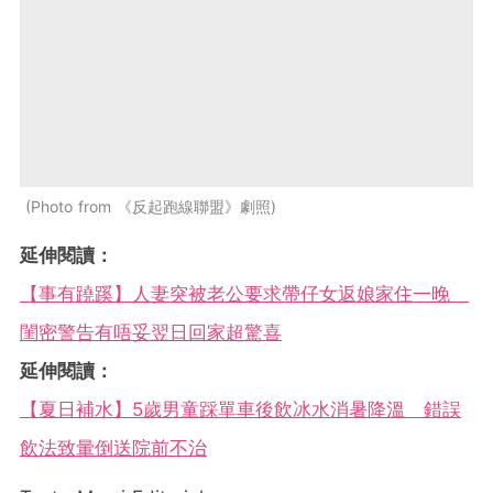
Photo from 《反起跑線聯盟》劇照
延伸閱讀：
【事有蹺蹊】人妻突被老公要求帶仔女返娘家住一晚
閨密警告有唔妥翌日回家超驚喜
延伸閱讀：
【夏日補水】5歲男童踩單車後飲冰水消暑降溫 錯誤
飲法致暈倒送院前不治