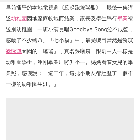
早前播畢的本地電視劇《反起跑線聯盟》，最後一集講
述
幼稚園
因地產商收地而結業，家長及學生舉行
畢業
禮
送別幼稚園，一班小演員唱Goodbye Song泣不成聲，
感動了不少觀眾。「七小福」中，最受矚目當然是飾演
梁詠琪
囡囡的「瑤瑤」，真名張曦晨，跟劇中人一樣是
幼稚園學生，剛剛畢業即將升小一。媽媽看着女兒的畢
業照，感嘆說：「這三年，這批小朋友都經歷了一個不
一樣的幼稚園生涯。」