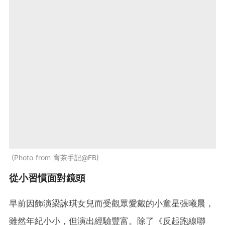
Photo from 育茶手記@FB
從小習慣面對鏡頭
早前因飾演梁詠琪女兒而受觀眾愛戴的小童星張曦晨，
雖然年紀小小，但演出經驗豐富。除了《反起跑線聯