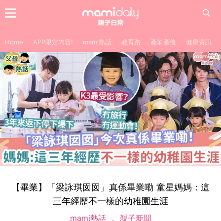
Home
APP限定內容!
mami熱話
教育路
產前產後
健康資訊
【畢業】「梁詠琪囡囡」真係畢業嘞 童星媽媽：這
三年經歷不一樣的幼稚園生涯
mami熱話
親子新聞