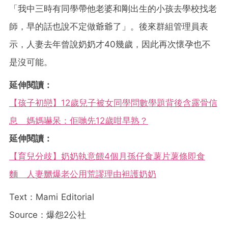
「我中三時有同學帶他老婆和剛出生的小孩去學校找老
師，早的話也說不定做爺爺了」。後來群組管理員表
示，人妻去年曾說奶奶才40幾歲，因此再次懷孕也不
是沒可能。
延伸閱讀：
【孩子初戀】12歲兒子被女同學問數學題背後含露骨信
息 媽媽嚇呆：佢哋先12歲咁早熟？
延伸閱讀：
【育兒分歧】奶奶執意餵4個月孫仔食薯片薯條即食
麵 人妻嬲爆老公用荒謬理由袒護奶奶
Text：Mami Editorial
Source：爆怨2公社