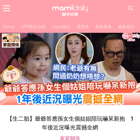
Home
APP限定內容!
mami熱話
教育路
產前產後
健康資訊
【生二胎】爺爺答應孫女生個姑姐陪玩嚇呆新抱 1
年後近況曝光震撼全網
家庭關係