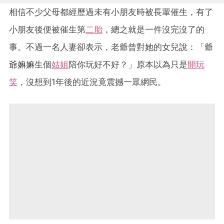
相信不少父母都經歷過未有小朋友時被長輩催生，有了
小朋友後便被催生第
二胎
，總之就是一件沒完沒了的
事。不過一名人妻卻表示，老爺曾對她的女兒說：「爺
爺嫲嫲生個
姑姐
陪你玩好不好？」原本以為只是
開玩
笑
，沒想到1年後的近況竟震撼一眾網民。