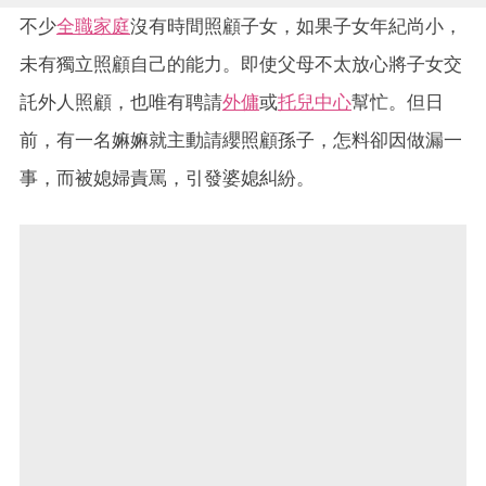
不少
全職家庭
沒有時間照顧子女，如果子女年紀尚小，
未有獨立照顧自己的能力。即使父母不太放心將子女交
託外人照顧，也唯有聘請
外傭
或
托兒中心
幫忙。但日
前，有一名嫲嫲就主動請纓照顧孫子，怎料卻因做漏一
事，而被媳婦責罵，引發婆媳糾紛。