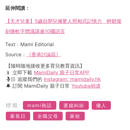
延伸閱讀：
【天才兒童】5歲自閉兒擁驚人照相式記憶力 輕鬆復
刻微軟字體識講逾10國語言
Text：Mami Editorial
Source：
《香港討論區》
【隨時隨地接收更多育兒教育資訊】
📱 立即下載
MamiDaily 親子日常APP
🤱🏻 追蹤我們的
Instagram: mamidaily.hk
🔔 訂閱 MamiDaily 親子日常
Youtube頻道
標籤:
mami熱話
婆媳糾紛
傭人
家長日
全職父母
家校