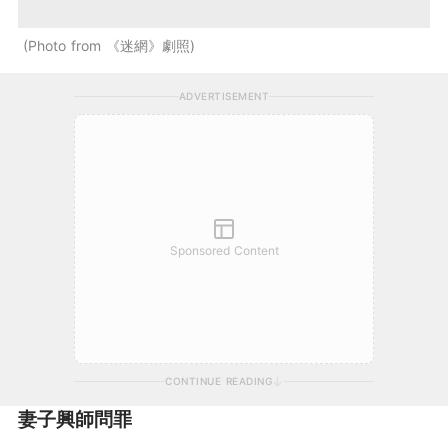
Photo from 《迷網》劇照
ADVERTISEMENT
Sponsored Content
CONTINUE READING
妻子興師問罪