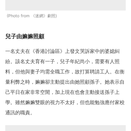
Photo from 《迷網》劇照
兒子由嫲嫲照顧
一名丈夫在《香港討論區》上發文哭訴家中的婆媳糾
紛。該名丈夫育有一子，兒子年紀尚小，需要有人照
料，但他與妻子均需全職工作，故打算聘請工人。在衡
量利弊之時，嫲嫲卻主動提出由她照顧孫子。她表示自
己平日在家非常空閒，加上現在也會主動接送孫子上
學。雖然嫲嫲雙眼的視力不太好，但也能勉強應付家校
通訊的職責。