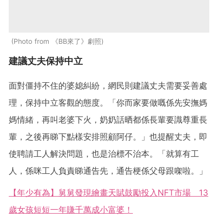
Photo from 《BB來了》劇照
建議丈夫保持中立
面對僵持不住的婆媳糾紛，網民則建議丈夫需要妥善處
理，保持中立客觀的態度。「你而家要做嘅係先安撫媽
媽情緒，再叫老婆下火，奶奶話晒都係長輩要識尊重長
輩，之後再睇下點樣安排照顧阿仔。」也提醒丈夫，即
使聘請工人解決問題，也是治標不治本。「就算有工
人，係咪工人負責睇通告先，通告梗係父母跟㗎啦。」
【年少有為】舅舅發現繪畫天賦鼓勵投入NFT市場 13
歲女孩短短一年賺千萬成小富婆！