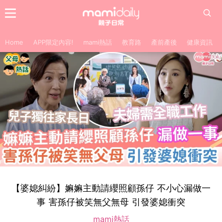
Home
APP限定內容!
mami熱話
教育路
產前產後
健康資訊
【婆媳糾紛】嫲嫲主動請纓照顧孫仔 不小心漏做一
事 害孫仔被笑無父無母 引發婆媳衝突
mami熱話