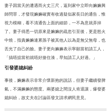
妻子因當天的遭遇而火丈三尺，返到家中立即向嫲嫲興
師問罪，才發現嫲嫲確實有收過疑似家長日的通告，惟
視力模糊，看不清通告上面的細節，一不為意就弄掉
了。妻子得悉一切原來是嫲嫲的疏忽引至後，更是怒火
中燒，指責嫲嫲連累孫子被其他人以為是無父無母，也
丟光了自己的臉。妻子更向嫲嫲表示寧願當初請工人，
「搞唔掂當初就唔好搶住湊，早知請工人好過。」
引發婆媳糾紛
事後，嫲嫲表示非常介懷新抱的說話，但妻子繼續發脾
氣，不滿嫲嫲的態度。兩婆媳之間沒人肯退讓，爆發婆
媳糾紛，故丈夫在討論區發文請求網民意見。