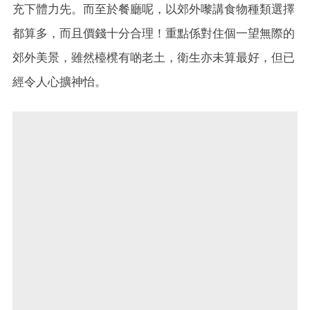
充下體力先。而至於餐廳呢，以郊外嚟講食物種類選擇
都算多，而且價錢十分合理！重點係對住個一望無際的
郊外美景，雖然檯櫈有啲老土，衛生亦未算最好，但已
經令人心擴神怡。