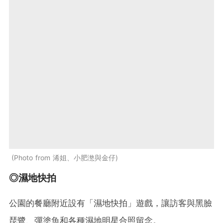
Photo from 浠姐、小肥滺與金仔
◎濕地快拍
公園的餐廳附近設有「濕地快拍」遊戲，讓訪客與黑臉
琵鷺、彈塗魚和各種濕地明星合照留念。