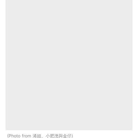
Photo from 浠姐、小肥滺與金仔