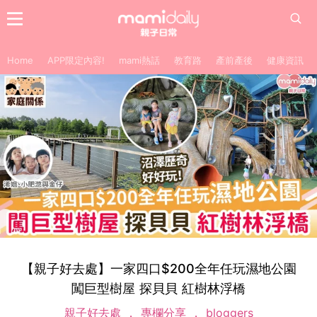
Home
APP限定內容!
mami熱話
教育路
產前產後
健康資訊
【親子好去處】一家四口$200全年任玩濕地公園
闖巨型樹屋 探貝貝 紅樹林浮橋
親子好去處
專欄分享
bloggers