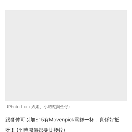
Photo from 浠姐、小肥滺與金仔
跟餐仲可以加$15有Movenpick雪糕一杯，真係好抵
呀!!! (平時減價都要廿幾蚊)