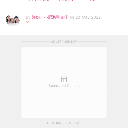
By
浠姐、小肥滺與金仔
on 23 May 2022
很夢幻地成為了三個小朋友??????的媽媽，橫跨新生、幼稚園及小
學的領域。
ADVERTISEMENT
雖然每日生活都十分忙碌，但忙碌中仍然有不少小確幸。
希望同大家分享食分享玩，分享著平凡中的不平凡。
Sponsored Content
CONTINUE READING