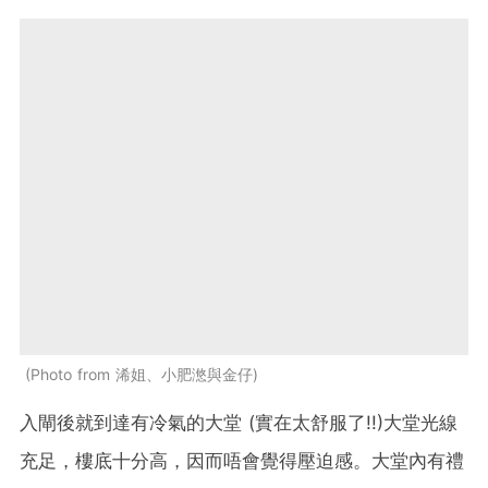
Photo from 浠姐、小肥滺與金仔
入閘後就到達有冷氣的大堂 (實在太舒服了!!)大堂光線
充足，樓底十分高，因而唔會覺得壓迫感。大堂內有禮