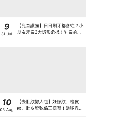
9
【兒童護齒】日日刷牙都會蛀？小
朋友牙齒2大隱形危機！乳齒的琺
31 Jul
瑯質比成人薄弱50%！選牙膏要睇
含氟量！
10
【去肚紋懶人包】妊娠紋、橙皮
紋、肚皮鬆弛係三樣嘢！邊啲救得
03 Aug
返、邊啲只能淡化？