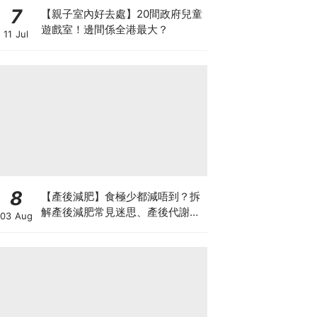
7
【親子室內好去處】20間政府兒童
遊戲室！邊間係全港最大？
11 Jul
8
【產後減肥】食極少都減唔到？拆
解產後減肥常見迷思、產後代謝、
03 Aug
水腫原因＋淋巴引流、Onda Pro
修身攻略