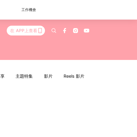
工作機會
在 APP上查看
分享
主題特集
影片
Reels 影片