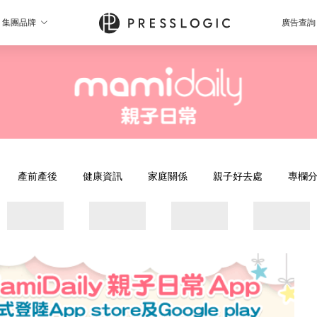
集團品牌
廣告查詢
產前產後
健康資訊
家庭關係
親子好去處
專欄