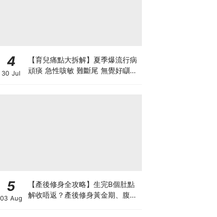
4
【育兒痛點大拆解】夏季爆流行病
頑痰 急性咳敏 難斷尾 無覺好瞓？
30 Jul
中醫教路 一招踢走頑痰斷尾！
5
【產後修身全攻略】生完B個肚點
解收唔返？產後修身黃金期、腹直
03 Aug
肌分離、紮肚定做機一次睇