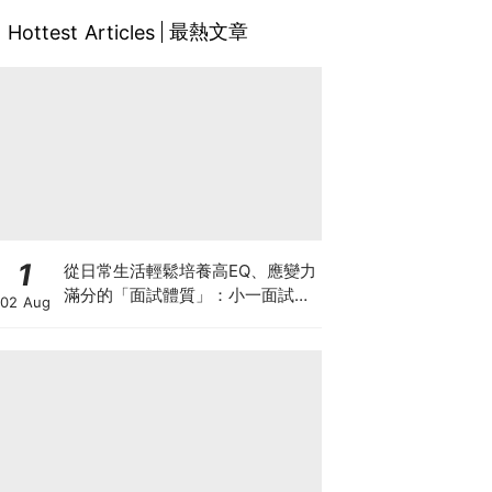
最熱文章
Hottest Articles
1
從日常生活輕鬆培養高EQ、應變力
滿分的「面試體質」：小一面試最
02 Aug
強備戰指南