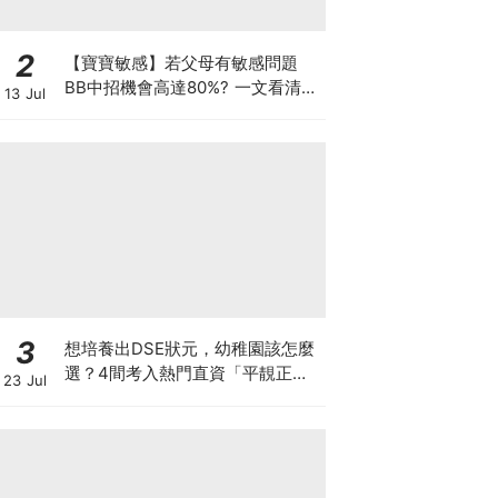
2
【寶寶敏感】若父母有敏感問題
BB中招機會高達80%? 一文看清預
13 Jul
防敏感關鍵因素！
3
想培養出DSE狀元，幼稚園該怎麼
選？4間考入熱門直資「平靚正」
23 Jul
免費幼稚園！