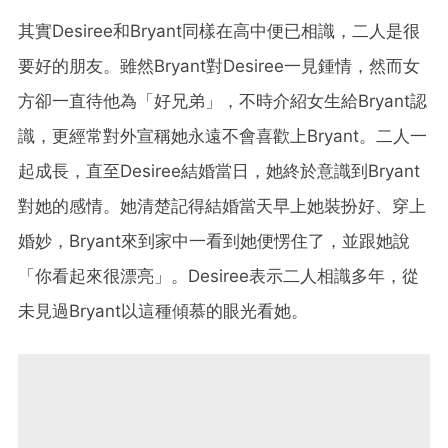
其實Desiree和Bryant同樣在高中便已相識，二人是很
要好的朋友。雖然Bryant對Desiree一見鍾情，然而女
方卻一直待他為「好兄弟」，不時介紹女生給Bryant認
識，更經常對外宣稱她永遠不會喜歡上Bryant。二人一
起成長，直至Desiree結婚當日，她終於意識到Bryant
對她的感情。她清楚記得結婚當天早上她裝扮好、穿上
婚妙，Bryant來到家中一看到她便愣住了，並跟她說
「你看起來很漂亮」。Desiree表示二人相識多年，從
未見過Bryant以這種傾慕的眼光看她。