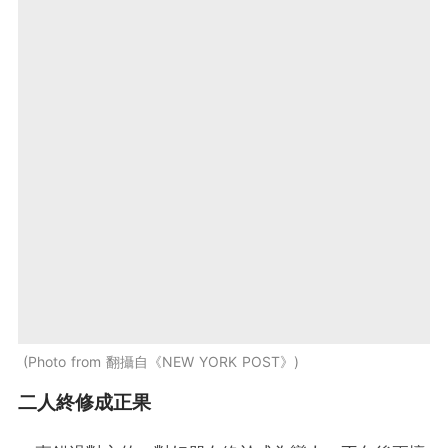
Photo from 翻攝自《NEW YORK POST》
二人終修成正果