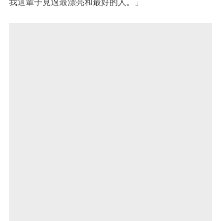
我這輩子見過最漂亮和最好的人。」