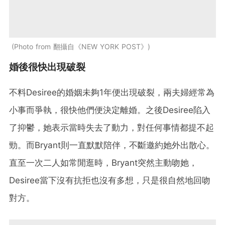
Photo from 翻攝自《NEW YORK POST》
婚後很快出現破裂
不料Desiree的婚姻未夠1年便出現破裂，兩夫婦經常為
小事而爭執，很快他們便決定離婚。之後Desiree陷入
了抑鬱，她表示當時失去了動力，對任何事情都提不起
勁。而Bryant則一直默默陪伴，不斷邀約她外出散心。
直至一次二人如常閒逛時，Bryant突然主動吻她，
Desiree當下沒有抗拒也沒有多想，只是很自然地回吻
對方。