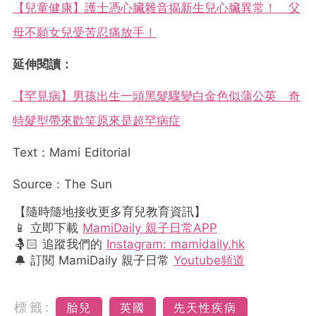
【兒童健康】護士憑心臟雜音揭新生兒心臟異常！ 父
母不願女兒受苦忍痛放手！
延伸閱讀：
【罕見病】男孩出生一頭黑髮驟變白金色似蒲公英 奇
特髮型帶來歡笑原來是超罕病症
Text：Mami Editorial
Source：The Sun
【隨時隨地接收更多育兒教育資訊】
📱 立即下載
MamiDaily 親子日常APP
🤱🏻 追蹤我們的
Instagram: mamidaily.hk
🔔 訂閱 MamiDaily 親子日常
Youtube頻道
標籤:
胎兒
英國
先天性疾病