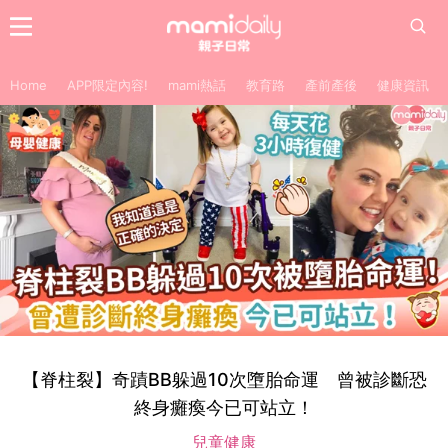
Home
APP限定內容!
mami熱話
教育路
產前產後
健康資訊
【脊柱裂】奇蹟BB躲過10次墮胎命運 曾被診斷恐
終身癱瘓今已可站立！
兒童健康