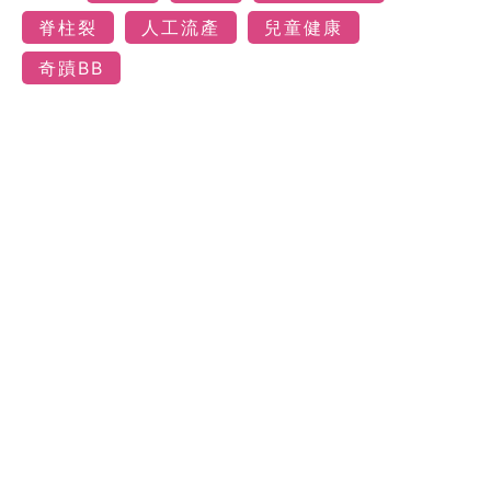
脊柱裂
人工流產
兒童健康
奇蹟BB