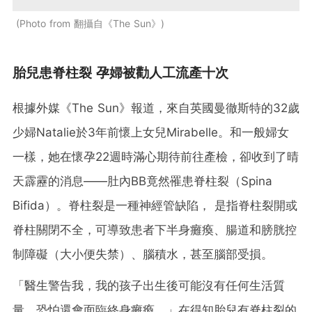
Photo from 翻攝自《The Sun》
胎兒患脊柱裂 孕婦被勸人工流產十次
根據外媒《The Sun》報道，來自英國曼徹斯特的32歲
少婦Natalie於3年前懷上女兒Mirabelle。和一般婦女
一樣，她在懷孕22週時滿心期待前往產檢，卻收到了晴
天霹靂的消息——肚內BB竟然罹患脊柱裂（Spina
Bifida）。脊柱裂是一種神經管缺陷， 是指脊柱裂開或
脊柱關閉不全，可導致患者下半身癱瘓、腸道和膀胱控
制障礙（大小便失禁）、腦積水，甚至腦部受損。
「醫生警告我，我的孩子出生後可能沒有任何生活質
量，恐怕還會面臨終身癱瘓。」在得知胎兒有脊柱裂的