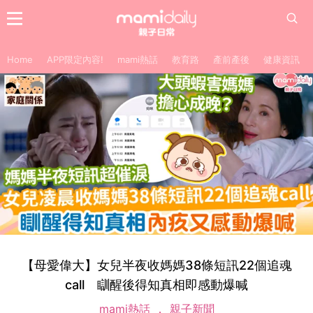
Home
APP限定內容!
mami熱話
教育路
產前產後
健康資訊
【母愛偉大】女兒半夜收媽媽38條短訊22個追魂
call 瞓醒後得知真相即感動爆喊
mami熱話
親子新聞