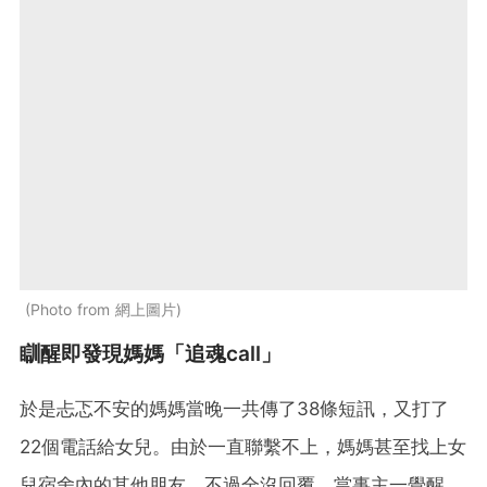
Photo from 網上圖片
瞓醒即發現媽媽「追魂call」
於是忐忑不安的媽媽當晚一共傳了38條短訊，又打了
22個電話給女兒。由於一直聯繫不上，媽媽甚至找上女
兒宿舍內的其他朋友，不過全沒回覆。當事主一覺醒