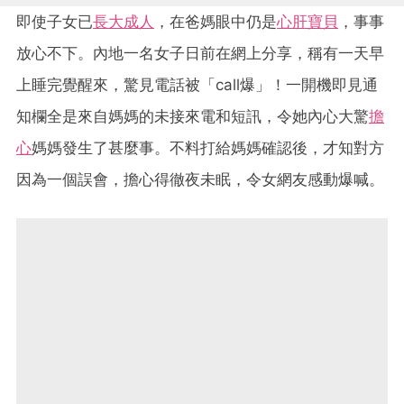
即使子女已
長大成人
，在爸媽眼中仍是
心肝寶貝
，事事
放心不下。內地一名女子日前在網上分享，稱有一天早
上睡完覺醒來，驚見電話被「call爆」！一開機即見通
知欄全是來自媽媽的未接來電和短訊，令她內心大驚
擔
心
媽媽發生了甚麼事。不料打給媽媽確認後，才知對方
因為一個誤會，擔心得徹夜未眠，令女網友感動爆喊。