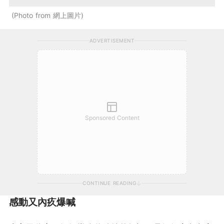
Photo from 網上圖片
ADVERTISEMENT
Sponsored Content
CONTINUE READING
感動又內疚爆喊