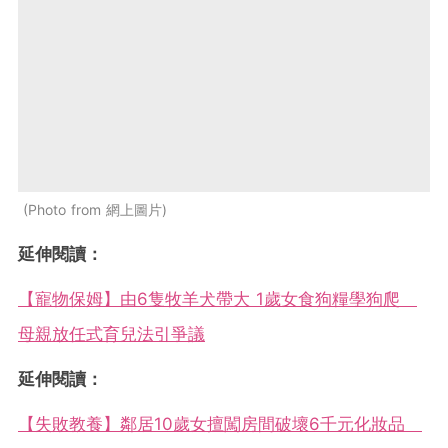
Photo from 網上圖片
延伸閱讀：
【寵物保姆】由6隻牧羊犬帶大 1歲女食狗糧學狗爬
母親放任式育兒法引爭議
延伸閱讀：
【失敗教養】鄰居10歲女擅闖房間破壞6千元化妝品