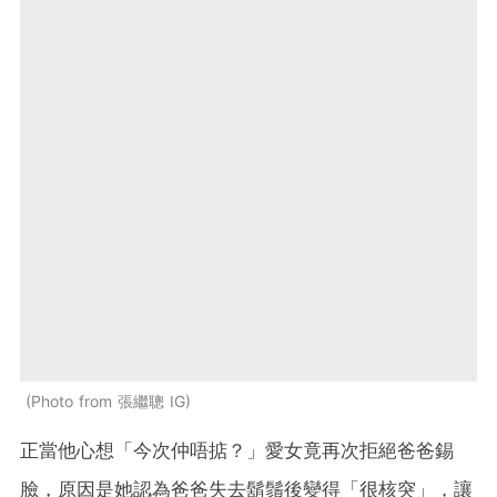
Photo from 張繼聰 IG
正當他心想「今次仲唔掂？」愛女竟再次拒絕爸爸錫
臉，原因是她認為爸爸失去鬍鬚後變得「很核突」，讓