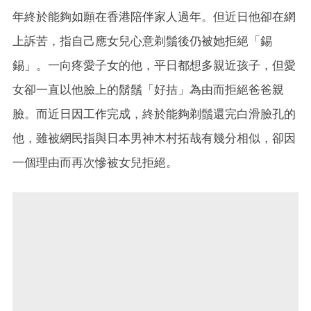
年終於能夠如願在香港陪伴家人過年。但近日他卻在網
上訴苦，指自己應女兒心意剃鬚後仍被她拒絕「錫
錫」。一向疼愛子女的他，平日都想多親近孩子，但愛
女卻一直以他臉上的鬍鬚「好拮」為由而拒絕爸爸親
臉。而近日因工作完成，終於能夠剃鬚還完白滑臉孔的
他
，雖被網民指與日本男神木村拓哉有幾分相似，
卻因
一個理由而再次慘被女兒拒絕。