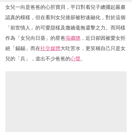
女兒一向是爸爸的心肝寶貝，平日對着兒子總擺起嚴肅
認真的模樣，但在看到女兒後卻被秒速融化，對於這個
「前世情人」的可愛甜樣及撒嬌毫無還擊之力。而同樣
作為「女兒向日葵」的星爸
張繼聰
，近日卻因被愛女拒
絕「錫錫」而在
社交媒體
大吐苦水，更笑稱自己只是女
兒的「兵」，道出不少爸爸的
心聲
。