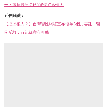
士：家長最易忽略的8個好習慣！
延伸閱讀：
【胚胎植入？】台灣變性網紅宣布懷孕3個月喜訊 醫
院反駁：冇紀錄亦冇可能！