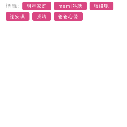
標籤:
明星家庭
mami熱話
張繼聰
謝安琪
張靖
爸爸心聲