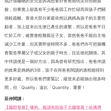
或許張繼聰的女兒是因為想要對爸爸開玩笑而拒絕親
臉，但事實上卻真有不少爸爸因工作忙碌而與孩子們關
係較疏離。香港大部分家庭依然以媽媽為孩子的主要照
顧者，加上從末出生便已產生的連繫，所以若爸爸平日
忙於工作，確實會較難親近子女。當然爸爸不能自主地
減少工作量，但其實即使時間不多，爸爸們亦可把握機
會製造專屬父子或父女的親子時光，拉近彼此關係。其
中伴讀便是一個好方法，因為曾有研究指出，爸爸伴讀
的效果是媽媽的3倍，孩子在與爸爸閱讀的過程能得到
更多好處。所以爸爸們要緊記，縱使未必能抽出很多時
間，但「Quality」遠比「Quantity」重要！
延伸閱讀：
【腦部發展】擁抱、複誦有助孩子大腦發展？哈佛博