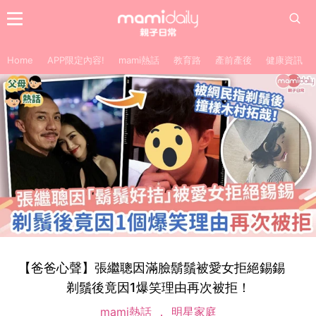
Home
APP限定內容!
mami熱話
教育路
產前產後
健康資訊
【爸爸心聲】張繼聰因滿臉鬍鬚被愛女拒絕錫錫
剃鬚後竟因1爆笑理由再次被拒！
mami熱話
明星家庭