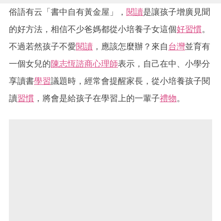
俗語有云「書中自有黃金屋」，
閱讀
是讓孩子增廣見聞
的好方法，相信不少爸媽都從小培養子女這個
好習慣
。
不過若然孩子不愛
閱讀
，應該怎麼辦？來自
台灣
並育有
一個女兒的
陳志恆諮商心理師
表示，自己在中、小學分
享讀書
學習
議題時，經常會提醒家長，從小培養孩子閱
讀
習慣
，將會是給孩子在學習上的一輩子
禮物
。