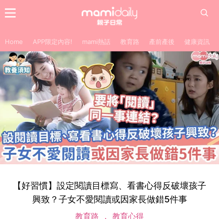
Home
APP限定內容!
mami熱話
教育路
產前產後
健康資訊
【好習慣】設定閱讀目標寫、看書心得反破壞孩子
興致？子女不愛閱讀或因家長做錯5件事
教育路
教育心得