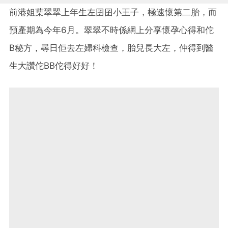
前港姐葉翠翠上年生左囝囝小王子，極速懷第二胎，而
預產期為今年6月。翠翠不時係網上分享懷孕心得和佗
B秘方，尋日佢去左婦科檢查，胎兒長大左，仲得到醫
生大讚佗BB佗得好好！