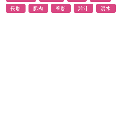
長胎
肥肉
養胎
雞汁
湯水