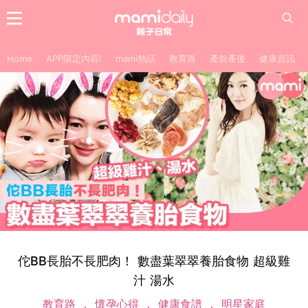
Home
APP限定內容!
mami熱話
教育路
產前產後
健康資訊
佗BB長胎不長肥肉！ 數盡葉翠翠養胎食物 超級雞
汁 湯水
教育路
懷孕心得
健康食譜
明星家庭