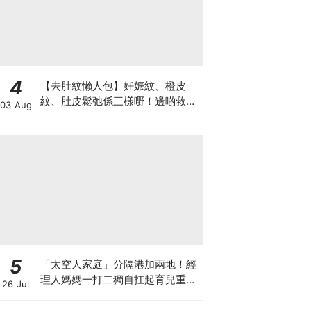
4
【去肚紋懶人包】妊娠紋、橙皮
紋、肚皮鬆弛係三樣嘢！邊啲救得
03 Aug
返、邊啲只能淡化？
5
「太空人家庭」分隔港加兩地！經
理人媽媽一打二獨自扛起育兒重
26 Jul
擔！Stephanie｜經理人｜太空人
家庭｜職場媽媽