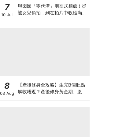
7
與囡囡「零代溝」朋友式相處！從
被女兒偷拍，到在拍片中收穫滿足
10 Jul
感！VAL媽｜美如｜KOL媽媽
8
【產後修身全攻略】生完B個肚點
解收唔返？產後修身黃金期、腹直
03 Aug
肌分離、紮肚定做機一次睇