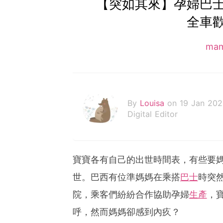
【突如其來】孕婦巴
全車
ma
By
Louisa
on 19 Jan 202
Digital Editor
寶寶各有自己的出世時間表，有些要
世。巴西有位準媽媽在乘搭
巴士
時突
院，乘客們紛紛合作協助孕婦
生產
，
呼，然而媽媽卻感到內疚？