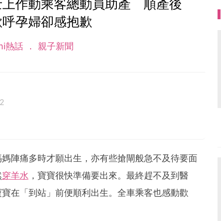
士上作動乘客總動員助產 順產後
歡呼孕婦卻感抱歉
mi熱話
親子新聞
2
媽媽陣痛多時才願出生，亦有些搶閘般急不及待要面
然
穿羊水
，寶寶很快準備要出來。最終趕不及到醫
寶寶在「到站」前便順利出生。全車乘客也感動歡