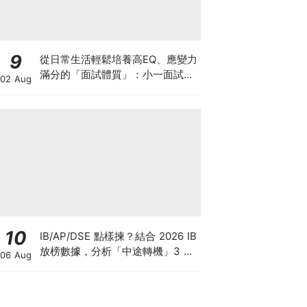
9
從日常生活輕鬆培養高EQ、應變力
滿分的「面試體質」：小一面試最
02 Aug
強備戰指南
10
IB/AP/DSE 點樣揀？結合 2026 IB
放榜數據，分析「中途轉機」3 大
06 Aug
考慮！