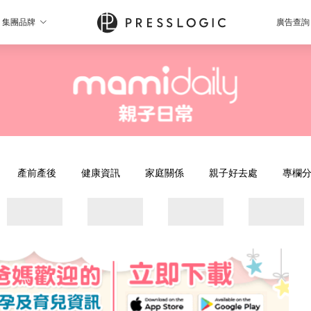
集團品牌
廣告查詢
產前產後
健康資訊
家庭關係
親子好去處
專欄