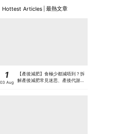
最熱文章
Hottest Articles
1
【產後減肥】食極少都減唔到？拆
解產後減肥常見迷思、產後代謝、
03 Aug
水腫原因＋淋巴引流、Onda Pro
修身攻略