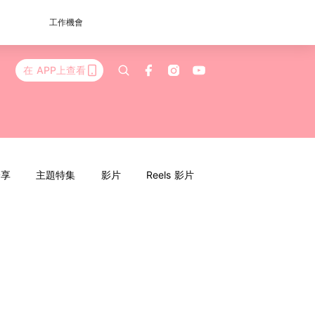
工作機會
在 APP上查看
分享
主題特集
影片
Reels 影片