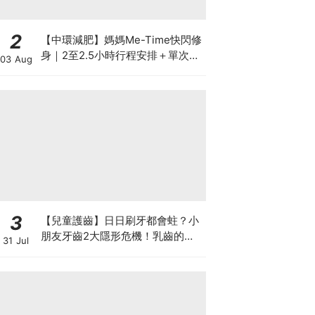
2
【中環減肥】媽媽Me-Time快閃修
身｜2至2.5小時行程安排＋單次收
03 Aug
費攻略
3
【兒童護齒】日日刷牙都會蛀？小
朋友牙齒2大隱形危機！乳齒的琺
31 Jul
瑯質比成人薄弱50%！選牙膏要睇
含氟量！