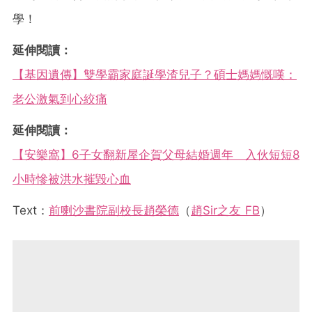
學！
延伸閱讀：
【基因遺傳】雙學霸家庭誕學渣兒子？碩士媽媽慨嘆：
老公激氣到心絞痛
延伸閱讀：
【安樂窩】6子女翻新屋企賀父母結婚週年 入伙短短8
小時慘被洪水摧毀心血
Text：
前喇沙書院副校長趙榮德
（
趙Sir之友 FB
）