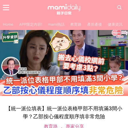
Home
APP限定內容!
mami熱話
教育路
產前產後
健康資訊
【統一派位填表】統一派位表格甲部不用填滿3間小
學？乙部按心儀程度順序填非常危險
教育路
專家分享