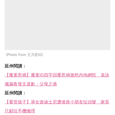
Photo from 王力宏IG
延伸閱讀：
【魔童惹禍】魔童IG四字回覆惹禍激怒內地網民 袁詠
儀漏夜發文道歉：父母之過
延伸閱讀：
【看管孩子】港女遊迪士尼遭後座小朋友扯頭髮 家長
只顧玩手機懶理