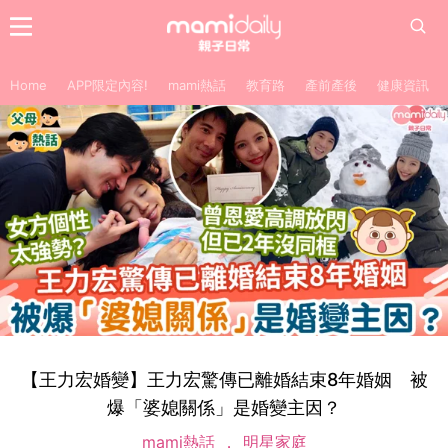
Home
APP限定內容!
mami熱話
教育路
產前產後
健康資訊
【王力宏婚變】王力宏驚傳已離婚結束8年婚姻 被
爆「婆媳關係」是婚變主因？
mami熱話
明星家庭