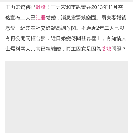
王力宏驚傳已
離婚
！王力宏和李靚蕾在2013年11月突
然宣布二人已
註冊
結婚，消息震驚娛樂圈。兩夫妻婚後
恩愛，經常在社交媒體高調放閃。不過近2年二人已沒
有再公開同框合照，近日婚變傳聞甚囂塵上，有知情人
士爆料兩人其實已經離婚，而主因竟是因為
婆媳
問題？