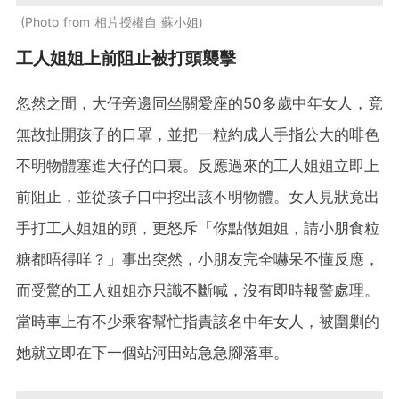
Photo from 相片授權自 蘇小姐
工人姐姐上前阻止被打頭襲擊
忽然之間，大仔旁邊同坐關愛座的50多歲中年女人，竟
無故扯開孩子的口罩，並把一粒約成人手指公大的啡色
不明物體塞進大仔的口裏。反應過來的工人姐姐立即上
前阻止，並從孩子口中挖出該不明物體。女人見狀竟出
手打工人姐姐的頭，更怒斥「你點做姐姐，請小朋食粒
糖都唔得咩？」事出突然，小朋友完全嚇呆不懂反應，
而受驚的工人姐姐亦只識不斷喊，沒有即時報警處理。
當時車上有不少乘客幫忙指責該名中年女人，被圍剿的
她就立即在下一個站河田站急急腳落車。