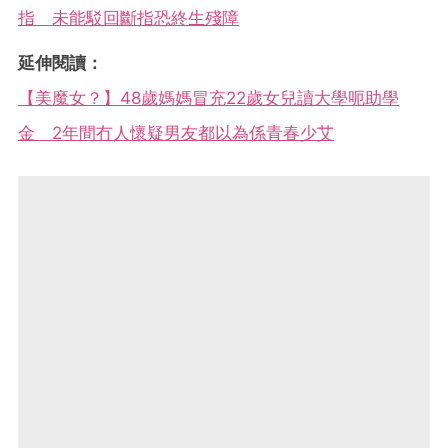
指 未能駁回斷指恐終生殘障
延伸閱讀：
【美魔女？】48歲媽媽冒充22歲女兒讀大學呃助學
金 2年間冇人懷疑男友都以為係青春少艾