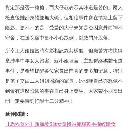
肯定那是否一粒糖，而大仔就表示其味道是苦的。兩人
檢查後雖然身體並無大礙，但相信事件會在情緒上留下
陰影。更不幸的是，受驚的大仔未知是否因意外而神不
守舍，在送院途中更不小心跌倒，以致門牙脫落。
所幸工人姐姐當時有影相記錄其樣貌，但願警方盡快緝
拿涉事中年女人歸案。蘇小姐坦言，主動聯絡媒體報道
事件，是希望提醒各位家長出門真的要多加留意，特別
是孩子交由工人姐姐照顧的家長，她慨嘆自己亦想像不
到會有這麼恐怖的事在自己身上發生。大家帶小朋友出
門一定要時刻打醒十二分精神！
延伸閱讀：
【恐怖意外】新加坡5歲女童慘被商場乾手機絞斷食