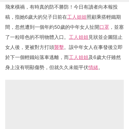
飛來橫禍，有時真的防不勝防！今日有讀者向本報投
稿，指她6歲大的兒子日前在
工人姐姐
照顧乘搭輕鐵期
間，忽然遭到一個年約50歲的中年女人扯開
口罩
，並塞
了一粒啡色的不明物體入口。
工人姐姐
見狀並企圖阻止
女人後，更被對方打頭
襲擊
。該中年女人在事發後立即
於下一個輕鐵站落車逃離，而
工人姐姐
及6歲大仔雖然
身上沒有明顯傷勢，但就久久未能平伏
情緒
。