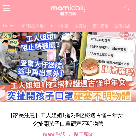
Home
APP限定內容!
mami熱話
教育路
產前產後
健康資訊
【家長注意】工人姐姐1拖2搭輕鐵遇古怪中年女
突扯開孩子口罩硬塞不明物體
mami熱話
親子新聞