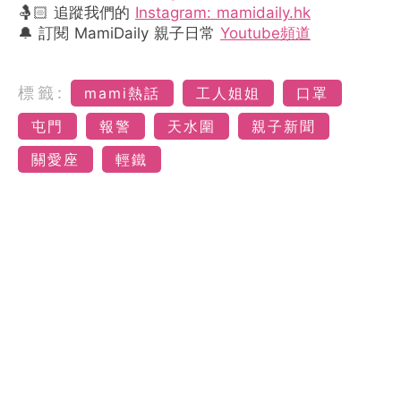
🤱🏻 追蹤我們的
Instagram: mamidaily.hk
🔔 訂閱 MamiDaily 親子日常
Youtube頻道
標籤:
mami熱話
工人姐姐
口罩
屯門
報警
天水圍
親子新聞
關愛座
輕鐵