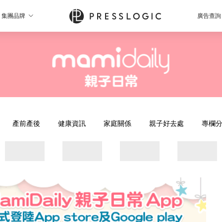
集團品牌
廣告查詢
產前產後
健康資訊
家庭關係
親子好去處
專欄