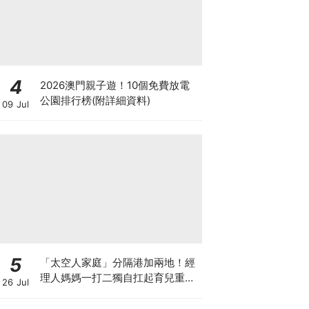
4
2026澳門親子遊！10個免費放電
公園排行榜(附詳細資料)
09 Jul
5
「太空人家庭」分隔港加兩地！經
理人媽媽一打二獨自扛起育兒重
26 Jul
擔！Stephanie｜經理人｜太空人
家庭｜職場媽媽