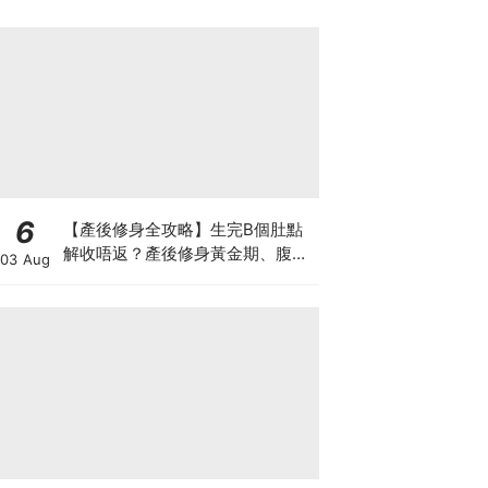
6
【產後修身全攻略】生完B個肚點
解收唔返？產後修身黃金期、腹直
03 Aug
肌分離、紮肚定做機一次睇