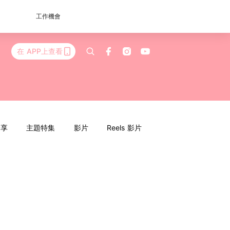
工作機會
在 APP上查看
分享
主題特集
影片
Reels 影片