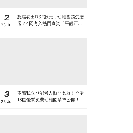
2
想培養出DSE狀元，幼稚園該怎麼
選？4間考入熱門直資「平靚正」
23 Jul
免費幼稚園！
3
不讀私立也能考入熱門名校！全港
18區優質免費幼稚園清單公開！
23 Jul