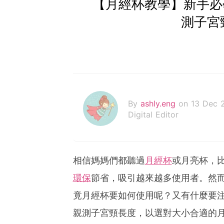
【月經杯教學】新手必
測子宮
By
ashly.eng
on 13 Dec 
Digital Editor
相信媽媽們都聽過
月經杯
或月亮杯，
環保
節省，吸引越來越多使用者。然
竟月經杯要如何使用呢？又有什麼要
親測子宮頸長度，以選對大小合適的