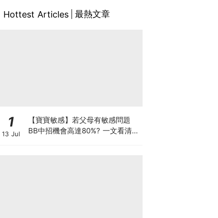
最熱文章
Hottest Articles
1
【寶寶敏感】若父母有敏感問題
BB中招機會高達80%? 一文看清預
13 Jul
防敏感關鍵因素！