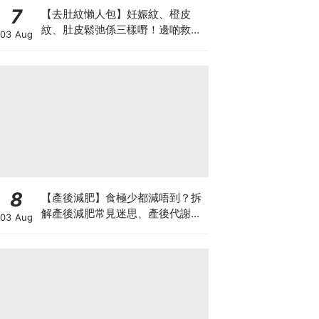
7
【去肚紋懶人包】妊娠紋、橙皮
紋、肚皮鬆弛係三樣嘢！邊啲救得
03 Aug
返、邊啲只能淡化？
8
【產後減肥】食極少都減唔到？拆
解產後減肥常見迷思、產後代謝、
03 Aug
水腫原因＋淋巴引流、Onda Pro
修身攻略