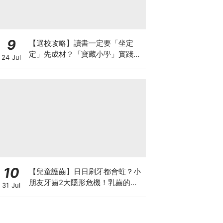
9
【選校攻略】讀書一定要「坐定
定」先成材？「寶藏小學」實踐動
24 Jul
靜循環激發孩子潛能
10
【兒童護齒】日日刷牙都會蛀？小
朋友牙齒2大隱形危機！乳齒的琺
31 Jul
瑯質比成人薄弱50%！選牙膏要睇
含氟量！