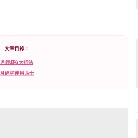
文章目錄：
月經杯6大折法
月經杯使用貼士