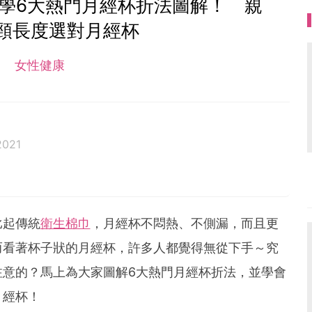
學6大熱門月經杯折法圖解！ 親
頸長度選對月經杯
女性健康
2021
比起傳統
衛生棉巾
，月經杯不悶熱、不側漏，而且更
而看著杯子狀的月經杯，許多人都覺得無從下手～究
注意的？馬上為大家圖解6大熱門月經杯折法，並學會
月經杯！