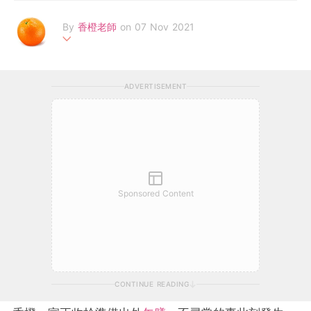
By
香橙老師
on 07 Nov 2021
愛穿橙衣，是懷有初心的資深小學教師、訓輔主任、戲劇課程負責
人、腦基礎教學認證教師、國際認可NLP執行師和教練、國際認可
ADVERTISEMENT
「正面管教」家長講師。平日愛把育兒和教學心得隨筆記錄，偶然
主持教養和班級經營講座和工作坊，也熱愛於報刊撰寫以教養為題
的文章。小學教育榮譽學士，英語語言文學碩士，中英雙語翻譯文
憑，戲劇研習文憑，小學教師訓育及輔導證書。FB：香橙課室 htt
ps://www.facebook.com/orangeteacher
Sponsored Content
CONTINUE READING