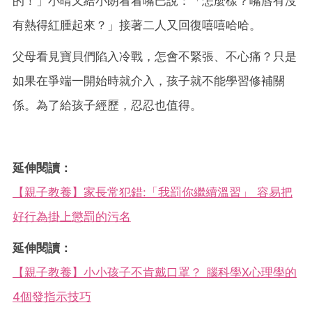
的！」小晴又給小朗看看嘴巴說：「怎麼樣？嘴唇有沒
有熱得紅腫起來？」接著二人又回復嘻嘻哈哈。
父母看見寶貝們陷入冷戰，怎會不緊張、不心痛？只是
如果在爭端一開始時就介入，孩子就不能學習修補關
係。為了給孩子經歷，忍忍也值得。
延伸閱讀：
【親子教養】家長常犯錯:「我罰你繼續溫習」 容易把
好行為掛上懲罰的污名
延伸閱讀：
【親子教養】小小孩子不肯戴口罩？ 腦科學X心理學的
4個發指示技巧