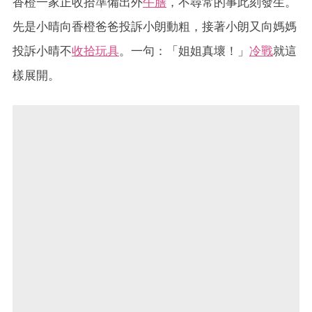
香橙一家正收拾準備出外
午膳
，不尋常的事此刻發生。
先是小晴向香橙爸爸投訴小朗動粗，接著小朗又向媽媽
投訴小晴不
收拾玩具
。一句：「姐姐真壞！」
冷戰
就這
樣展開。