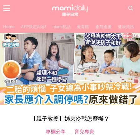
Home
APP限定內容!
mami熱話
教育路
產前產後
健康資訊
【親子教養】姊弟冷戰怎麼辦？
專欄分享
育兒專家