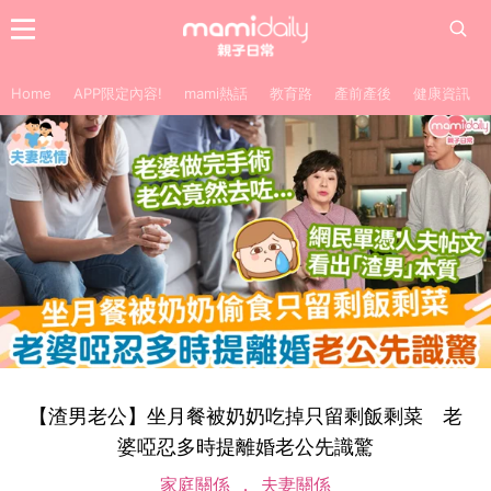
Home
APP限定內容!
mami熱話
教育路
產前產後
健康資訊
【渣男老公】坐月餐被奶奶吃掉只留剩飯剩菜 老
婆啞忍多時提離婚老公先識驚
家庭關係
夫妻關係