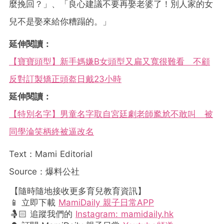
麼挽回？」、「良心建議不要再娶老婆了！別人家的女
兒不是娶來給你糟蹋的。」
延伸閱讀：
【寶寶頭型】新手媽嫌B女頭型又扁又寬很難看 不顧
反對訂製矯正頭盔日戴23小時
延伸閱讀：
【特別名字】男童名字取自宮廷劇老師尷尬不敢叫 被
同學淪笑柄終被逼改名
Text：Mami Editorial
Source：爆料公社
【隨時隨地接收更多育兒教育資訊】
📱 立即下載
MamiDaily 親子日常APP
🤱🏻 追蹤我們的
Instagram: mamidaily.hk