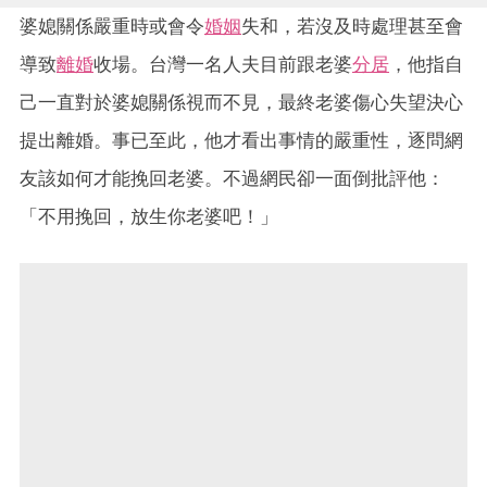
婆媳關係嚴重時或會令
婚姻
失和，若沒及時處理甚至會
導致
離婚
收場。台灣一名人夫目前跟老婆
分居
，他指自
己一直對於婆媳關係視而不見，最終老婆傷心失望決心
提出離婚。事已至此，他才看出事情的嚴重性，逐問網
友該如何才能挽回老婆。不過網民卻一面倒批評他：
「不用挽回，放生你老婆吧！」