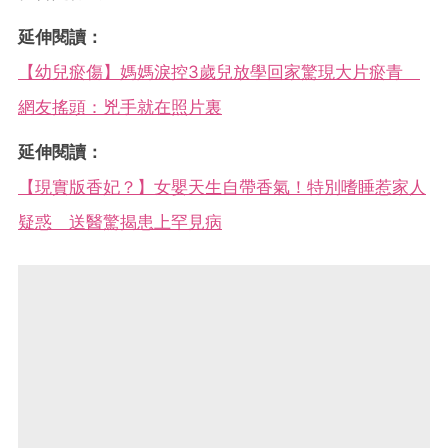
延伸閱讀：
【幼兒瘀傷】媽媽淚控3歲兒放學回家驚現大片瘀青
網友搖頭：兇手就在照片裏
延伸閱讀：
【現實版​​香妃？】女嬰天生自帶香氣！特別嗜睡惹家人
疑惑 送醫驚揭患上罕見病