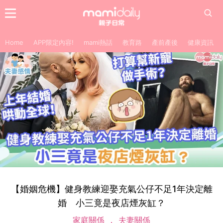
Home
APP限定內容!
mami熱話
教育路
產前產後
健康資訊
【婚姻危機】健身教練迎娶充氣公仔不足1年決定離
婚 小三竟是夜店煙灰缸？
家庭關係
夫妻關係