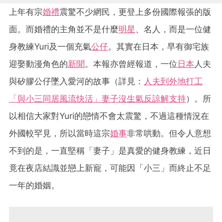
上年有宗
婚禮
震驚不少網民，更登上多份國際報張的版
面。而婚禮的主角並不是什麼
明星
、名人，而是一位健
身教練Yuri及一個
充
氣
公仔
。其實在日本，早有御宅族
迎娶動漫角色的
新聞
。本報亦曾經報道，一位
日本
人夫
與矽膠公仔墜入愛河的故事（詳見：
人夫到外地打工
「與小三同居風流快活」妻子沒生氣反諒解支持
）。所
以相信大家對Yuri的戀情不會太震驚，不過這種情況在
外國較罕見，所以當時這宗
婚事
非常哄動。但令人意想
不到的是，一直堅稱「妻子」是真愛的健身教練，近日
竟在夜店結識並戀上新寵，可能因「小三」而終止不足
一年的婚姻。