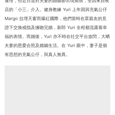
連理，但近日這對夫妻的婚姻卻出現裂痕，全因來自夜
店的「小三」介入。健身教練 Yuri 上年因與
充
氣公仔
Margo 拉埋天窗而爆紅國際，他們當時在眾親友的見
證下交換戒指及擁吻完婚，新郎 Yuri 全程都流露着幸
福的表情。而婚後，Yuri 亦不時在社交平台放閃，大晒
夫妻的恩愛合照及婚姻生活。在 Yuri 眼中，妻子是個
有思想的
充
氣公仔，與真人無異。