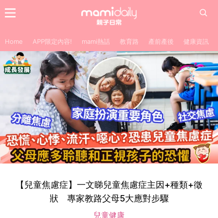
Home
APP限定內容!
mami熱話
教育路
產前產後
健康資訊
【兒童焦慮症】一文睇兒童焦慮症主因+種類+徵
狀 專家教路父母5大應對步驟
兒童健康