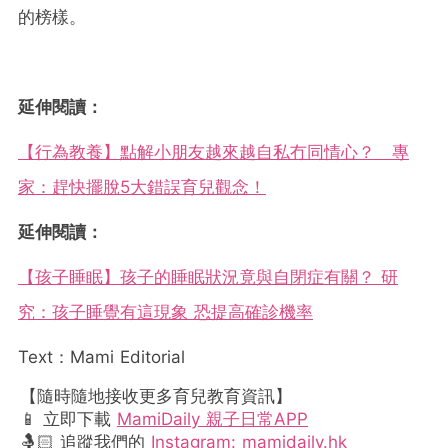
的榜樣。
延伸閱讀：
【行為教養】點解小朋友越來越自私冇同情心？ 專
家：趕快擺脫5大錯誤育兒觀念！
延伸閱讀：
【孩子睡眠】孩子的睡眠狀況竟與自閉症有關？ 研
究：孩子睡覺有這現象 恐提高確診機率
Text：Mami Editorial
【隨時隨地接收更多育兒教育資訊】
📱 立即下載
MamiDaily 親子日常APP
🤱🏻 追蹤我們的
Instagram: mamidaily.hk