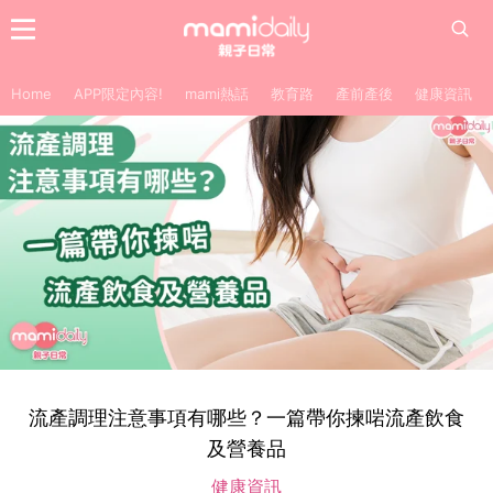
Home
APP限定內容!
mami熱話
教育路
產前產後
健康資訊
流產調理注意事項有哪些？一篇帶你揀啱流產飲食
及營養品
健康資訊