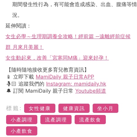
期間發生性行為，有可能會造成感染、出血、腹痛等情
況。
延伸閱讀：
女生必學～生理期調養全攻略！經前篇 ─遠離經前症候
群 月來月美麗！
女生動起來，改善「宮寒同M痛」迎來好孕！
【隨時隨地接收更多育兒教育資訊】
📱 立即下載
MamiDaily 親子日常APP
🤱🏻 追蹤我們的
Instagram: mamidaily.hk
🔔 訂閱 MamiDaily 親子日常
Youtube頻道
標籤:
女性健康
健康資訊
坐小月
小產調理
流產調理
流產飲食
小產飲食