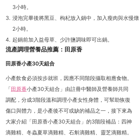
3小時。
浸泡完畢後將黑豆、枸杞放入鍋中，加入瘦肉與水慢燉
2小時。
起鍋前加入益母草、少許鹽調味即可出鍋。
流產調理營養品推薦：田原香
田原香小產30天組合
小產飲食必須按步就班，因應不同階段攝取相應食物。
「
田原香
小產30天組合」由註冊中醫師及營養師共同
調配，分成3階段溫和調理小產女性身體，可幫助恢復
傷口與體力，是小產後不可或缺的補品之一，接下來為
大家介紹「田原香小產30天組合」的3階段補品：四神
滴雞精、冬蟲夏草滴雞精、石斛滴雞精、靈芝滴雞精。