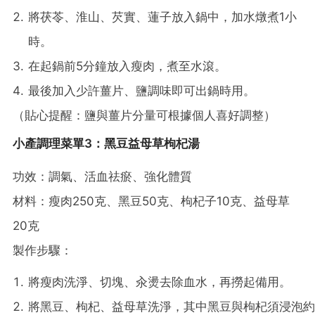
將茯苓、淮山、芡實、蓮子放入鍋中，加水燉煮1小
時。
在起鍋前5分鐘放入瘦肉，煮至水滾。
最後加入少許薑片、鹽調味即可出鍋時用。
（貼心提醒：鹽與薑片分量可根據個人喜好調整）
小產調理菜單3：黑豆益母草枸杞湯
功效：調氣、活血祛瘀、強化體質
材料：瘦肉250克、黑豆50克、枸杞子10克、益母草
20克
製作步驟：
將瘦肉洗淨、切塊、汆燙去除血水，再撈起備用。
將黑豆、枸杞、益母草洗淨，其中黑豆與枸杞須浸泡約