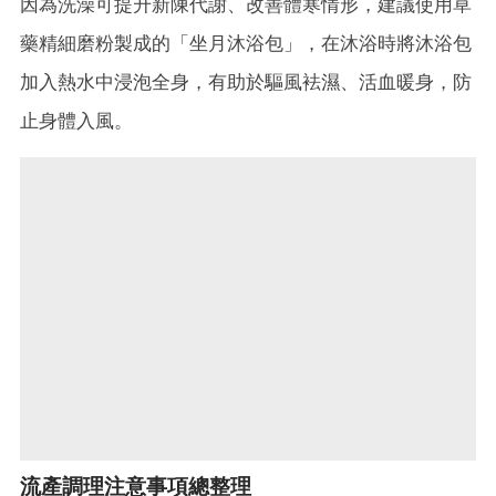
因為洗澡可提升新陳代謝、改善體寒情形，建議使用草
藥精細磨粉製成的「坐月沐浴包」，在沐浴時將沐浴包
加入熱水中浸泡全身，有助於驅風袪濕、活血暖身，防
止身體入風。
流產調理注意事項總整理