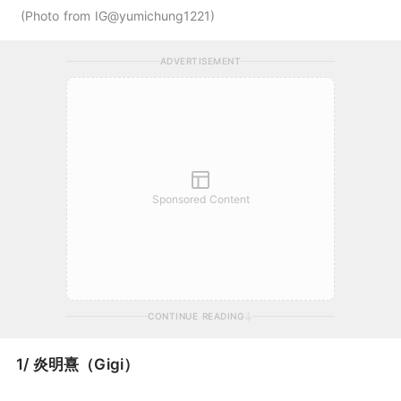
Photo from IG@yumichung1221
ADVERTISEMENT
Sponsored Content
CONTINUE READING
1/ 炎明熹（Gigi）