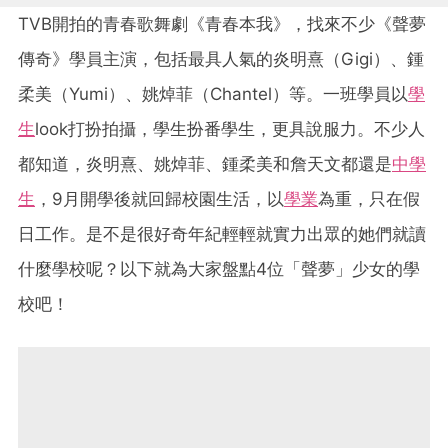
TVB開拍的青春歌舞劇《青春本我》，找來不少《聲夢
傳奇》學員主演，包括最具人氣的炎明熹（Gigi）、鍾
柔美（Yumi）、姚焯菲（Chantel）等。一班學員以
學
生
look打扮拍攝，學生扮番學生，更具說服力。不少人
都知道，炎明熹、姚焯菲、鍾柔美和詹天文都還是
中學
生
，9月開學後就回歸校園生活，以
學業
為重，只在假
日工作。是不是很好奇年紀輕輕就實力出眾的她們就讀
什麼學校呢？以下就為大家盤點4位「聲夢」少女的學
校吧！