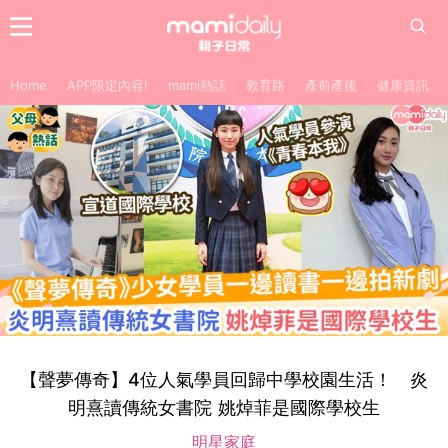
Home
APP限定內容!
mami熱話
教育路
產前產後
健康資訊
【聲夢傳奇】4位人氣學員回歸中學校園生活！ 炎
明熹讀傳統女書院 姚焯菲是國際學校生
明星家庭