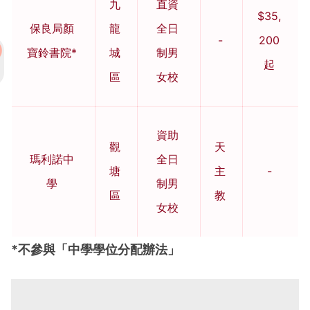
九
直資
$35,
保良局顏
龍
全日
-
200
寶鈴書院*
城
制男
起
區
女校
資助
觀
天
瑪利諾中
全日
塘
主
-
學
制男
區
教
女校
*不參與「中學學位分配辦法」