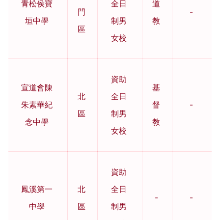
青松侯寶
全日
道
門
-
垣中學
制男
教
區
女校
資助
宣道會陳
基
北
全日
朱素華紀
督
-
區
制男
念中學
教
女校
資助
鳳溪第一
北
全日
-
-
中學
區
制男