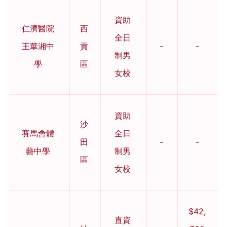
資助
仁濟醫院
西
全日
王華湘中
貢
-
-
制男
學
區
女校
資助
沙
賽馬會體
全日
田
-
-
藝中學
制男
區
女校
$42,
直資