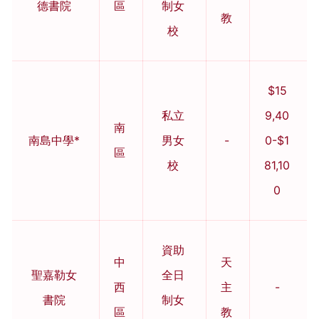
德書院
區
制女
教
校
$15
私立
9,40
南
南島中學*
男女
-
0-$1
區
校
81,10
0
資助
中
天
聖嘉勒女
全日
西
主
-
書院
制女
區
教