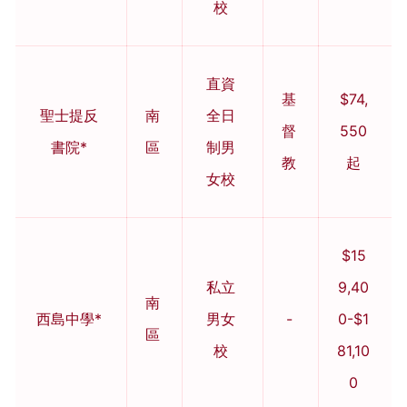
校
直資
基
$74,
聖士提反
南
全日
督
550
書院*
區
制男
教
起
女校
$15
私立
9,40
南
西島中學*
男女
-
0-$1
區
校
81,10
0