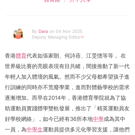
By
Dara
on 04 Nov 2025
Deputy Managing Editor
當自己成為父母，才明白父母的喜怒哀樂，以及無私的愛！
香港
體育
代表如張家朗、何詩蓓、江旻憓等等， 在
世界級比賽的亮眼表現有目共睹，間接推動了新一代
年輕人加入體壇的風氣。然而不少父母都希望孩子進
行訓練的同時亦不荒廢學業，進而對體藝學校的需求
逐漸增加。而早在2014年，香港體育學院就為了協
助運動員實踐體學雙軌發展，推出了「精英運動員友
好學校網絡」，如今已經有36所本地
中學
成為其中
一員，為
中學生
運動員提供多元化學習支援，讓他們