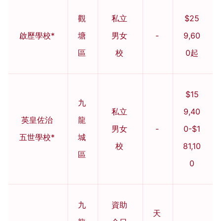
觀
私立
$25
啟歷學校*
塘
男女
-
9,60
區
校
0起
$15
九
私立
9,40
英皇佐治
龍
男女
-
0-$1
五世學校*
城
校
81,10
區
0
九
資助
天