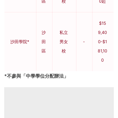
區
校
0起
$15
沙
私立
9,40
沙田學院*
田
男女
-
0-$1
區
校
81,10
0
*不參與「中學學位分配辦法」