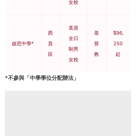
女校
直資
西
基
$96,
全日
啟思中學*
貢
督
250
制男
區
教
起
女校
*不參與「中學學位分配辦法」