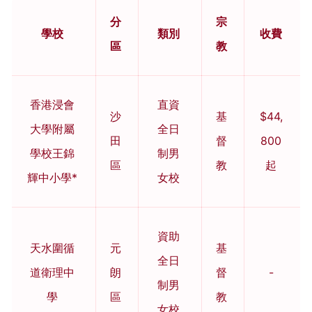
分
宗
學校
類別
收費
區
教
香港浸會
直資
沙
基
$44,
大學附屬
全日
田
督
800
學校王錦
制男
區
教
起
輝中小學*
女校
資助
天水圍循
元
基
全日
道衛理中
朗
督
-
制男
學
區
教
女校