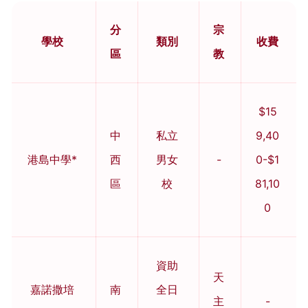
分
宗
學校
類別
收費
區
教
$15
中
私立
9,40
港島中學*
西
男女
-
0-$1
區
校
81,10
0
資助
天
嘉諾撒培
南
全日
主
-