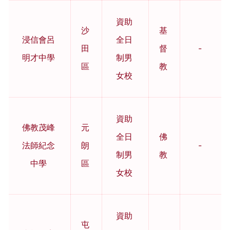
資助
沙
基
浸信會呂
全日
田
督
-
明才中學
制男
區
教
女校
資助
佛教茂峰
元
全日
佛
法師紀念
朗
-
制男
教
中學
區
女校
資助
屯