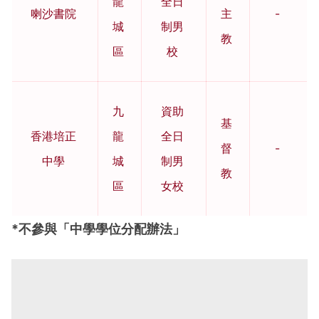
龍
全日
喇沙書院
主
-
城
制男
教
區
校
九
資助
基
香港培正
龍
全日
督
-
中學
城
制男
教
區
女校
*不參與「中學學位分配辦法」