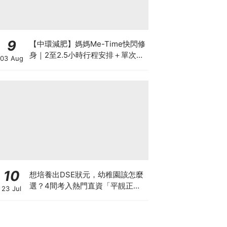
9
【中環減肥】媽媽Me-Time快閃修
身｜2至2.5小時行程安排＋單次收
03 Aug
費攻略
10
想培養出DSE狀元，幼稚園該怎麼
選？4間考入熱門直資「平靚正」
23 Jul
免費幼稚園！