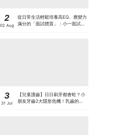
2
從日常生活輕鬆培養高EQ、應變力
滿分的「面試體質」：小一面試最
02 Aug
強備戰指南
3
【兒童護齒】日日刷牙都會蛀？小
朋友牙齒2大隱形危機！乳齒的琺
31 Jul
瑯質比成人薄弱50%！選牙膏要睇
含氟量！