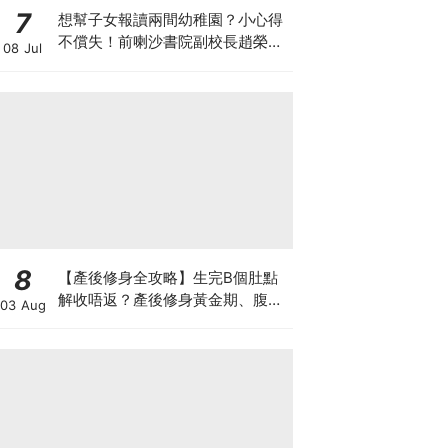
7
想幫子女報讀兩間幼稚園？小心得
不償失！前喇沙書院副校長趙榮
08 Jul
德：先問自己能否解決這3大問
題！
8
【產後修身全攻略】生完B個肚點
解收唔返？產後修身黃金期、腹直
03 Aug
肌分離、紮肚定做機一次睇