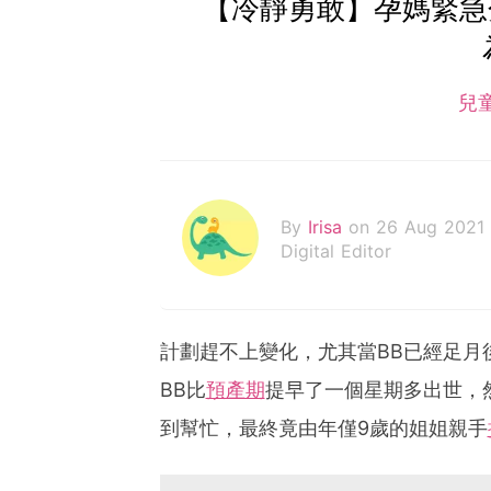
【冷靜勇敢】孕媽緊急
兒
By
Irisa
on 26 Aug 2021
Digital Editor
計劃趕不上變化，尤其當BB已經足月
BB比
預產期
提早了一個星期多出世，
到幫忙，最終竟由年僅9歲的姐姐親手