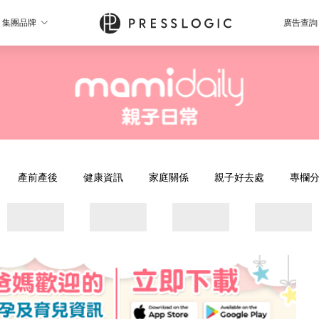
集團品牌
廣告查詢
產前產後
健康資訊
家庭關係
親子好去處
專欄