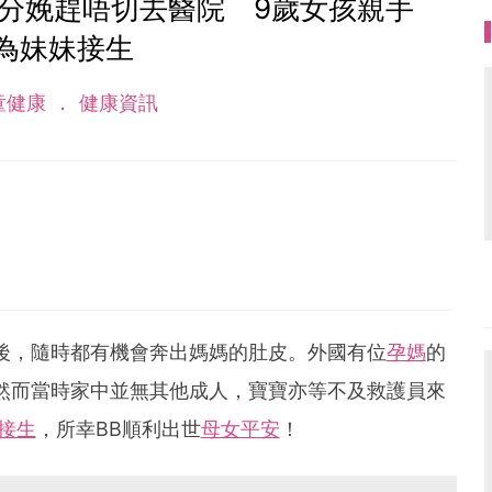
分娩趕唔切去醫院 9歲女孩親手
為妹妹接生
童健康
健康資訊
後，隨時都有機會奔出媽媽的肚皮。外國有位
孕媽
的
然而當時家中並無其他成人，寶寶亦等不及救護員來
接生
，所幸BB順利出世
母女平安
！