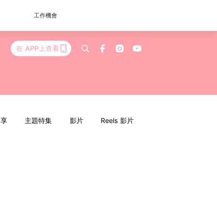
工作機會
在 APP上查看
分享
主題特集
影片
Reels 影片