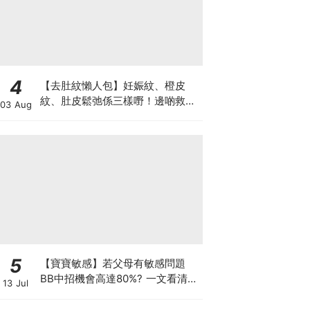
4
【去肚紋懶人包】妊娠紋、橙皮
紋、肚皮鬆弛係三樣嘢！邊啲救得
03 Aug
返、邊啲只能淡化？
5
【寶寶敏感】若父母有敏感問題
BB中招機會高達80%? 一文看清預
13 Jul
防敏感關鍵因素！