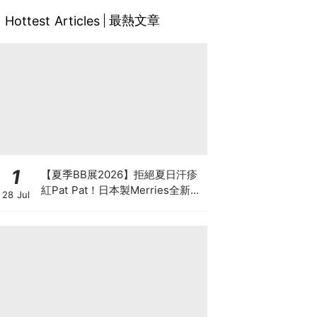
最熱文章
Hottest Articles
1
【夏季BB展2026】拒絕夏日汗疹
紅Pat Pat！日本製Merries全新超
28 Jul
吸安睡褲挑戰全晚零外漏 皇牌
First Premium系列買1送1！