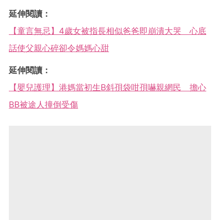
延伸閱讀：
【童言無忌】4歲女被指長相似爸爸即崩潰大哭 心底
話使父親心碎卻令媽媽心甜
延伸閱讀：
【嬰兒護理】港媽當初生B斜孭袋咁孭嚇親網民 擔心
BB被途人撞倒受傷