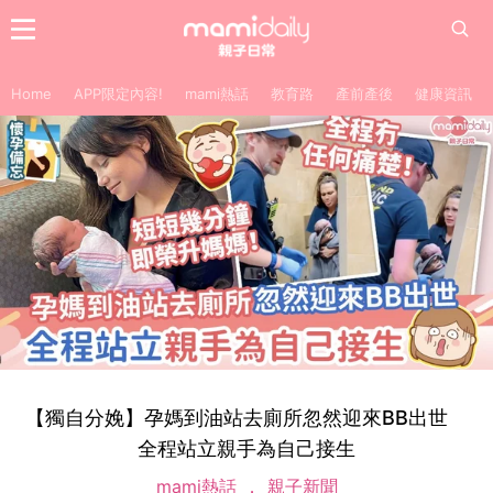
Home
APP限定內容!
mami熱話
教育路
產前產後
健康資訊
【獨自分娩】孕媽到油站去廁所忽然迎來BB出世
全程站立親手為自己接生
mami熱話
親子新聞